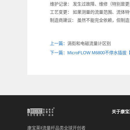
‌维护记录：‌ 发生过故障、维修（特别
‌工艺变更：‌ 如果测量的流量范围、流
‌制造商建议：‌ 虽然不能完全依赖，但
上一篇：
涡街和电磁流量计区别
下一篇：MicroFLOW M6800不停水
关于康宝
康宝莱‖流量杆品类全球开创者