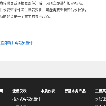
是更换传感器或转换器部件）后，必须立即进行检定/校准。
体特性或管道条件发生显著变化，可能需要重新评估或校准。
制造商的建议是一个重要的参考起点。
插拔【插即测】电磁流量计
莱
流量仪表
水质仪表
智慧水务产品
工程案
插入式电磁流量计
水处理