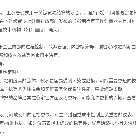
。
求极高、工况恶劣或用于关键贸易结算的场合，计量行政部门可能规定更
查阅所在地省级或以上计量行政部门发布的《强制检定工作计量器具目录
量技术机构（如计量所）确认。‌
企业内部的过程控制、能源管理、内部核算等，则检定/校准周期由企业
策略‌和‌成本效益‌等因素自主决定。
等。
制检定时）：‌
结晶、粘稠度高的流体，仪表更容易受到污染或磨损，可能需要更短的
强电磁干扰等恶劣环境会加速仪表老化或影响性能，需要缩短周期。
、口碑好的品牌通常在稳定性方面表现更好，可能允许更长的周期。查
行的仪表比间歇使用的磨损更快。对生产过程或成本控制至关重要的仪表
的检定/校准数据，如果仪表表现出优异的稳定性，误差始终很小且无
期。