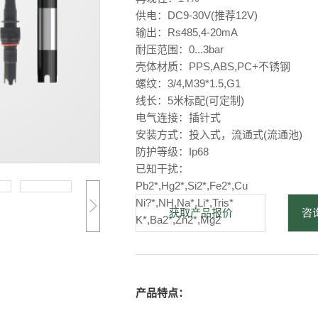
供电：DC9-30V(推荐12V)
输出：Rs485,4-20mA
耐压范围：0...3bar
壳体材质：PPS,ABS,PC+不锈钢
螺纹：3/4,M39*1.5,G1
线长：5米标配(可定制)
电气连接：插针式
安装方式：投入式，流通式(流通池)
防护等级：Ip68
已知干扰：
Pb2*,Hg2*,Si2*,Fe2*,Cu
Ni?*,NH,Na*,Li*,Tris*
获取产品报价
咨询
K*,Ba2*,Zn2*,Mg2
产品特点：