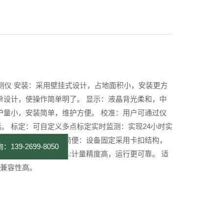
在线检测仪 安装：采用壁挂式设计，占地面积小，安装更方
单设计，使操作简单明了。 显示：液晶背光柔和，中
护量小，安装简单，维护方便。 校准：用户可通过仪
。 标定：可自定义多点标定实时监测：实现24小时实
发现水质异常。 安装简便：设备固定采用卡扣结构，
：139-2699-8050
，二次污染少数据可靠:计量精度高，运行更可靠。 适
讯兼容性高。