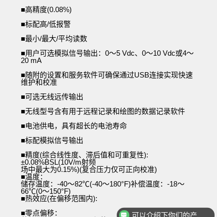
■高精度(0.08%)
■标配高/低报警
■最小/最大/平均读数
■用户可选模拟信号输出：0～5 Vdc、0～10 Vdc或4～
20 mA
■随附的设置和服务软件可确保通过USB连接实现快速
维护和校准
■可选无线远传输出
■无线型号含有用于远程记录和绘图的数据记录软件
■电池供电，具有超长的电池寿命
■标配模拟信号输出
■精度(综合线性度、滞后值和可重复性):
±0.08%BSL(10V/m射频
场中最大为
0.15%)(复合压力仅可正向校准)
■温度：
储存温度：
-40～82℃(-40～180°F)补偿温度：-18～
66℃(0～150°F)
■热效应(在偏移范围内):
可以介绍下你们的产品么
■零点偏移：