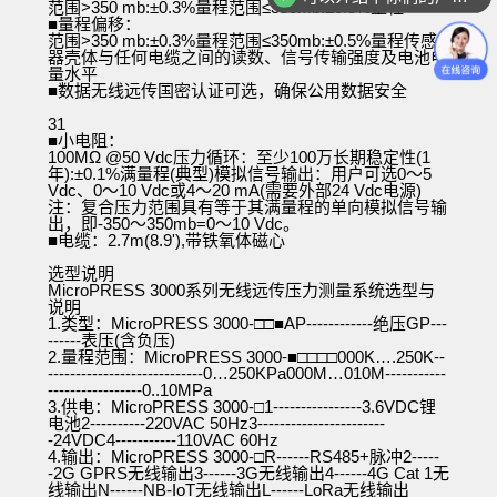
范围
>350 mb:±0.3%量程范围≤350mb:±0.5%量程
你们是怎么收费的呢
■量程偏移：
范围
>350 mb:±0.3%量程范围≤350mb:±0.5%量程传感
器壳体与任何电缆之间的读数、信号传输强度及电池电
量水平
■数据无线远传国密认证可选，确保公用数据安全
31
■小电阻：
100MΩ @50 Vdc压力循环：至少100万长期稳定性(1
年):±0.1%满量程(典型)模拟信号输出：用户可选0～5
Vdc、0～10 Vdc或4～20 mA(需要外部24 Vdc电源)
注：复合压力范围具有等于其满量程的单向模拟信号输
出，即-350～350mb=0～10 Vdc。
■电缆：2.7m(8.9'),带铁氧体磁心
选型说明
MicroPRESS 3000系列无线远传压力测量系统选型与
说明
1.类型：MicroPRESS 3000-□□■AP------------绝压GP---
------表压(含负压)
2.量程范围：MicroPRESS 3000-■□□□□000K….250K--
----------------------------0…250KPa000M…010M-----------
-----------------0..10MPa
3.供电：MicroPRESS 3000-□1----------------3.6VDC锂
电池2----------220VAC 50Hz3-----------------------
-24VDC4-----------110VAC 60Hz
4.输出：MicroPRESS 3000-□R------RS485+脉冲2-----
-2G GPRS无线输出3------3G无线输出4------4G Cat 1无
线输出N------NB-IoT无线输出L------LoRa无线输出