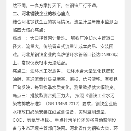
然不同。一套方案打天下，在钢铁厂行不通。
二、河北钢铁企业的核心痛点
结合河北钢铁企业的实际情况，流量计量与废水监测面
临四大核心痛点：
痛点一：大口径管网计量难。 钢铁厂冷却水主管道口
径大、流量大，传统管道式流量计成本高昂、安装困
难。河北某钢铁企业的高炉循环水管道口径达DN800以
上，常规仪表根本无法适配。
痛点二：浊环水工况恶劣。 浊环水含大量氧化铁皮和
油脂，普通流量计极易堵塞、磨损、信号漂移。有钢铁
厂曾反映，每到换季水质变化，测量数据就大幅跳变。
痛点三：排放监测合规压力大。 按照《钢铁工业水污
染物排放标准》（GB 13456-2012）要求，钢铁企业废
水排放口必须安装在线监测设备，实时监测流量、
COD、氨氮等指标
-
。重点排污单位还须将自动监测设
备与生态环境主管部门联网。河北省作为钢铁大省，环