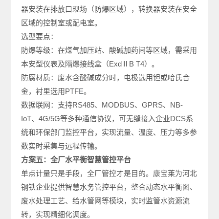
器安装在排放口现场（防爆区域），转换器安装在安全
区域的控制室或配电室。
选型要点：
防爆等级：在煤气加压站、酸碱加药间等区域，需采用
本安型仪表及隔爆接线盒（ExdⅡB T4）。
防腐材质：废水含酸碱成分时，电极选用钽或哈氏合
金，衬里选用PTF
E
。
数据联网：支持RS485、MODBUS、GPRS、NB-
IoT、4G/5G等多种通信协议，可无缝接入企业DCS系
统和环保部门监控平台，实现流量、温度、压力等多参
数实时采集与远程传输。
方案五：全厂水平衡智慧管控平台
单点计量只是手段，全厂管控才是目的。康宝莱为河北
钢铁企业提供智慧水务管控平台，整合动态水平衡图、
废水处理工艺、给水管网等模块，实时监管水资源流
转，实现精细化调度。