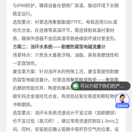
与IP68防护，确保设备在钢铁厂高温、振动环境下长期
稳定运行。
选型要点：衬里选用聚氨酯或PTFE，电极选用316L或
哈氏合金。在连铸等高温环节，需选择耐高温衬里材
质，确保传感器不会因高温导致绝缘损坏或衬里变形。
方案二：浊环水系统——耐磨防腐型电磁流量计
场景特点：介质含大量悬浮物、油脂，具有高磨蚀性和
一定腐蚀性。
康宝莱方案：针对浊环水的特殊工况，康宝莱提供耐磨
防腐型电磁流量计。衬里选用聚氨酯或陶瓷——聚氨酯
可以介绍下你们的产品么
抗磨损性能优异，陶瓷则兼具耐磨与耐腐蚀。电极选用
碳化钨合金或哈氏合金，有效抵抗氧化铁皮和颗粒物的
冲刷磨损。
选型要点：浊环水系统流速设计不宜过高（加剧磨损）
也不宜过低（易沉积），建议常用流速控制在1-3m/s之
间。同时，安装前应确认管路中易积存空气的位置，设