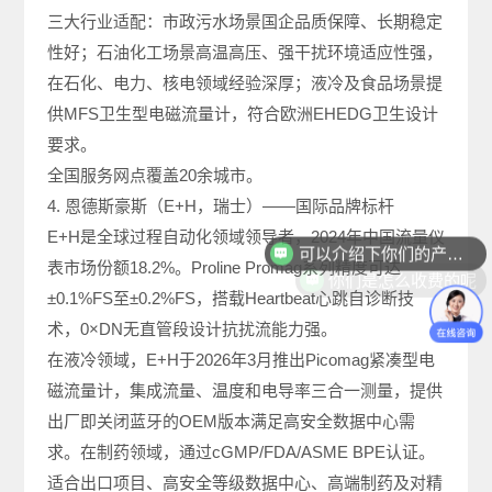
三大行业适配：市政污水场景国企品质保障、长期稳定
性好；石油化工场景高温高压、强干扰环境适应性强，
在石化、电力、核电领域经验深厚；液冷及食品场景提
供MFS卫生型电磁流量计，符合欧洲EHEDG卫生设计
要求。
全国服务网点覆盖20余城市。
4. 恩德斯豪斯（E+H，瑞士）——国际品牌标杆
可以介绍下你们的产品么
E+H是全球过程自动化领域领导者，2024年中国流量仪
你们是怎么收费的呢
表市场份额18.2%。Proline Promag系列精度可达
±0.1%FS至±0.2%FS，搭载Heartbeat心跳自诊断技
术，0×DN无直管段设计抗扰流能力强。
在液冷领域，E+H于2026年3月推出Picomag紧凑型电
磁流量计，集成流量、温度和电导率三合一测量，提供
出厂即关闭蓝牙的OEM版本满足高安全数据中心需
求。在制药领域，通过cGMP/FDA/ASME BPE认证。
适合出口项目、高安全等级数据中心、高端制药及对精