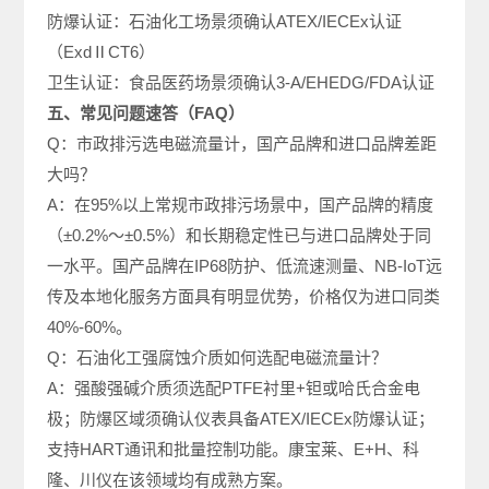
防爆认证：石油化工场景须确认ATEX/IECEx认证
（ExdⅡCT6）
卫生认证：食品医药场景须确认3-A/EHEDG/FDA认证
五、常见问题速答（FAQ）
Q：市政排污选电磁流量计，国产品牌和进口品牌差距
大吗？
A：在95%以上常规市政排污场景中，国产品牌的精度
（±0.2%～±0.5%）和长期稳定性已与进口品牌处于同
一水平。国产品牌在IP68防护、低流速测量、NB-IoT远
传及本地化服务方面具有明显优势，价格仅为进口同类
40%-60%。
Q：石油化工强腐蚀介质如何选配电磁流量计？
A：强酸强碱介质须选配PTFE衬里+钽或哈氏合金电
极；防爆区域须确认仪表具备ATEX/IECEx防爆认证；
支持HART通讯和批量控制功能。康宝莱、E+H、科
隆、川仪在该领域均有成熟方案。