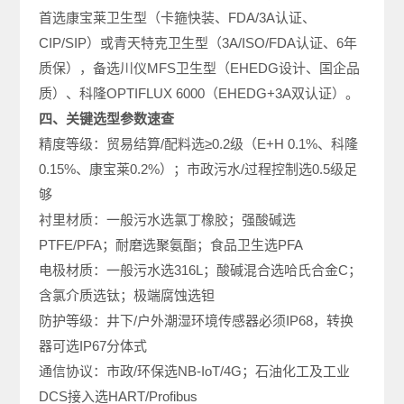
首选康宝莱卫生型（卡箍快装、FDA/3A认证、
CIP/SIP）或青天特克卫生型（3A/ISO/FDA认证、6年
质保），备选川仪MFS卫生型（EHEDG设计、国企品
质）、科隆OPTIFLUX 6000（EHEDG+3A双认证）。
四、关键选型参数速查
精度等级：贸易结算/配料选≥0.2级（E+H 0.1%、科隆
0.15%、康宝莱0.2%）；市政污水/过程控制选0.5级足
够
衬里材质：一般污水选氯丁橡胶；强酸碱选
PTFE/PFA；耐磨选聚氨酯；食品卫生选PFA
电极材质：一般污水选316L；酸碱混合选哈氏合金C；
含氯介质选钛；极端腐蚀选钽
防护等级：井下/户外潮湿环境传感器必须IP68，转换
器可选IP67分体式
通信协议：市政/环保选NB-IoT/4G；石油化工及工业
DCS接入选HART/Profibus