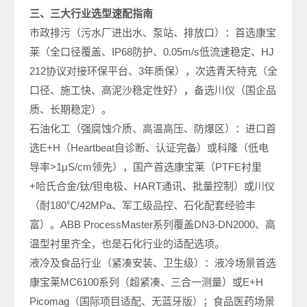
三、三大行业选型速配指南
市政排污（污水厂进出水、泵站、排放口）：首选康宝
莱（全口径覆盖、IP68防护、0.05m/s低流速稳定、HJ
212协议对接环保平台、3年质保），次选青天特克（全
口径、施工快、高泥沙稳定性好），备选川仪（国企品
质、长期稳定）。
石油化工（强腐蚀介质、高温高压、防爆区）：进口首
选E+H（Heartbeat自诊断、认证完备）或科隆（低电
导率>1μS/cm领先），国产首选康宝莱（PTFE衬里
+哈氏合金/钛/钽电极、HART通讯、批量控制）或川仪
（耐180℃/42MPa、军工级品控、石化配套经验丰
富）。ABB ProcessMaster系列覆盖DN3-DN2000、高
温型衬里齐全，也是石化行业的适配选项。
液冷及食品行业（紧凑安装、卫生级）：液冷场景首选
康宝莱MC6100系列（超紧凑、三合一测量）或E+H
Picomag（国际项目适配、无蓝牙版）；食品医药场景