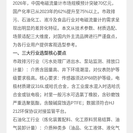
2026年，中国电磁流量计市场规模预计突破70亿元，
国产化率已从2023年的62%提升至75%以上。市政排
污、石油化工、液冷及食品行业对电磁流量计的需求呈
现出明显的差异化特征。本文从技术参数、材质选配、
场景适配三大维度，对国内外主流品牌进行严谨盘点，
为各行业用户提供客观选型参考。
一、三大行业选型核心要点
市政排污行业（污水处理厂进出水、泵站监测、排放口
计量）：介质含固量高、井下环境潮湿，对仪表防护等
级要求极高。核心要求：传感器须达IP68防护等级，电
极材质建议316L或哈氏合金，含工业废水混入时选哈氏
合金或钛电极；衬里一般污水可选氯丁橡胶，含砂磨蚀
严重选聚氨酯，含酸碱腐蚀选PTFE；数据须符合HJ
212环保协议对接监管平台。
石油化工行业（炼化装置配料、化工原料贸易结算、油
气装卸计量）：介质种类多（油品、化工液体、液化气