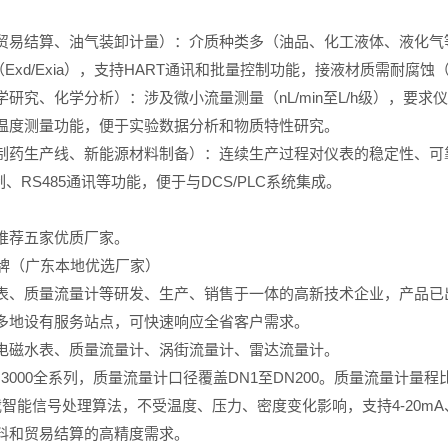
贸易结算、油气装卸计量）：介质种类多（油品、化工液体、液化气
Exd/Exia），支持HART通讯和批量控制功能，接液材质需耐腐蚀（
研究、化学分析）：涉及微小流量测量（nL/min至L/h级），要
温度测量功能，便于实验数据分析和物质特性研究。
制药生产线、新能源材料制备）：连续生产过程对仪表的稳定性、可
制、RS485通讯等功能，便于与DCS/PLC系统集成。
推荐五家优质厂家。
品牌（广东本地优选厂家）
表、质量流量计等研发、生产、销售于一体的高新技术企业，产品已出
多地设有服务站点，可快速响应全省客户需求。
电磁水表、质量流量计、涡街流量计、雷达流量计。
000全系列，质量流量计口径覆盖DN1至DN200。质量流量计量程比宽
搭载智能信号处理算法，不受温度、压力、密度变化影响，支持4-20mA、
料和贸易结算的高精度需求。