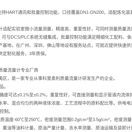
支持HART通讯和批量控制功能，口径覆盖DN1-DN200，适配炼
量计适配实验室微小流量测量，精度高、重复性好，可同时测量质量流
通讯，可与DCS/PLC系统无缝集成，批量控制功能满足精细化工配料
产基地，在广州、深圳、佛山等地设有服务站点，可就近提供快速供
供定制化服务，3年质保。
力质量流量计专业厂商
禺区，是一家专业从事科里奥利质量流量计研发生产的企业。
产品。
确度可达±0.1%至±0.2%，重复性好，可直接测量和显示管道内
、混合均匀的两种液体浓度、工艺流程中的原料配比等。供电电源24VD
量控制。
-60℃至250℃，密度测量范围0.2g/cm³至3.5g/cm³，密度测量准确
、重油等油料计量，原油产量计量、含水率测量、原油运输及装卸计