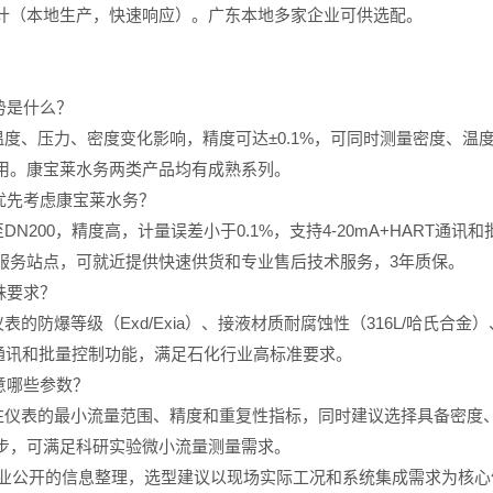
计（本地生产，快速响应）。广东本地多家企业可供选配。
势是什么？
度、压力、密度变化影响，精度可达±0.1%，可同时测量密度、温
用。康宝莱水务两类产品均有成熟系列。
优先考虑康宝莱水务？
DN200，精度高，计量误差小于0.1%，支持4-20mA+HART通
服务站点，可就近提供快速供货和专业售后技术服务，3年质保。
殊要求？
的防爆等级（Exd/Exia）、接液材质耐腐蚀性（316L/哈氏合金
T通讯和批量控制功能，满足石化行业高标准要求。
意哪些参数？
注仪表的最小流量范围、精度和重复性指标，同时建议选择具备密度
起步，可满足科研实验微小流量测量需求。
和行业公开的信息整理，选型建议以现场实际工况和系统集成需求为核