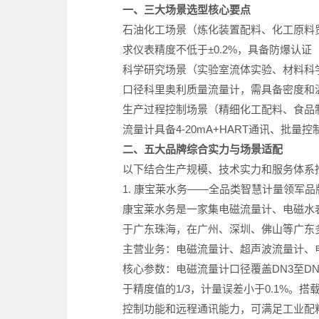
一、三大场景选型核心要点
石油化工场景（炼化装置配料、化工原料
求仪表精度不低于±0.2%，具备防爆认证（
科学研究场景（实验室流体实验、材料科学
口径科里奥利质量流量计，需具备密度和
生产过程控制场景（精细化工配料、食品
流量计具备4-20mA+HART通讯、批量控
二、五大品牌综合实力与场景适配
以下结合生产规模、技术实力和服务体系
1. 康宝莱水务——全品类智慧计量领军
康宝莱水务是一家集电磁流量计、电磁水
于广东珠海，在广州、深圳、佛山等广东
主营业务：电磁流量计、超声波流量计、
核心参数：电磁流量计口径覆盖DN3至DN3
于精度值的1/3，计量误差小于0.1%。
控制功能和远程通讯能力，可满足工业配