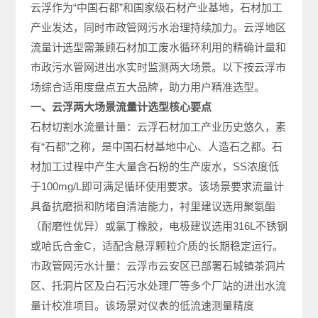
云浮作为“中国石都”和国家级石材产业基地，石材加工
产业发达，同时市政管网污水治理持续加力。云浮地区
流量计选型需兼顾石材加工废水循环利用的精确计量和
市政污水管网进出水实时监测两大场景。以下按云浮市
场综合适用度盘点五大品牌，助力用户精准选型。
一、云浮两大场景流量计选型核心要点
石材切割水流量计量：云浮石材加工产业历史悠久，素
有“石都”之称，是中国石材基地中心、人造石之都。石
材加工过程中产生大量含石粉的生产废水，SS浓度低
于100mg/L即可满足循环使用要求。该场景要求流量计
具备抗磨损和防堵自清洁能力，衬里建议选用聚氨酯
（耐磨性优异）或氯丁橡胶，电极建议选用316L不锈钢
或哈氏合金C，适配含悬浮颗粒介质的长期稳定运行。
市政管网污水计量：云浮市云安区已部署石城镇茶洞片
区、托洞片区及白石污水处理厂等多个厂站的进出水流
量计校准项目。该场景对仪表的低流速测量精度