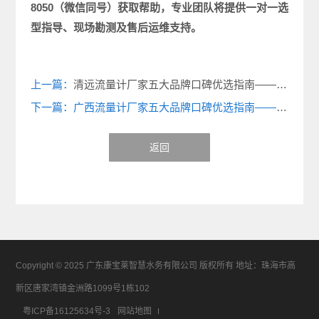
8050
（微信同号）获取帮助，专业团队将提供一对一选
型指导、现场勘测及售后运维支持。
上一篇：
清远流量计厂家五大品牌口碑优选指南——市政污水、农业灌溉、工业污水怎么选？哪家好？
下一篇：广西流量计厂家五大品牌口碑优选指南——产品优势及其应用领域
返回
Copyright © 2025 广东康宝莱智慧水务有限公司 版权所有 地址：珠海市高
新区唐家湾镇金洲路1099号1栋102
粤ICP备16125634号-3
网站地图