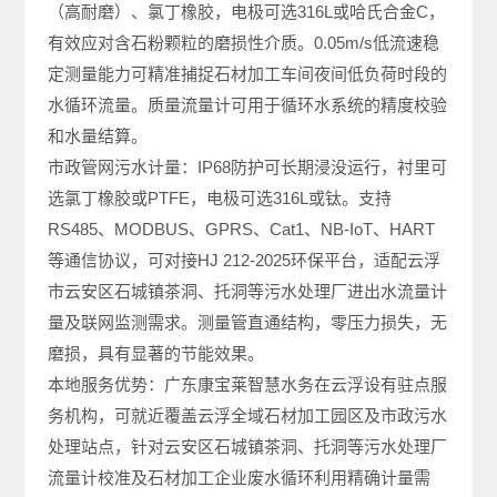
（高耐磨）、氯丁橡胶，电极可选316L或哈氏合金C，
有效应对含石粉颗粒的磨损性介质。0.05m/s低流速稳
定测量能力可精准捕捉石材加工车间夜间低负荷时段的
水循环流量。质量流量计可用于循环水系统的精度校验
和水量结算。
市政管网污水计量：IP68防护可长期浸没运行，衬里可
选氯丁橡胶或PTFE，电极可选316L或钛。支持
RS485、MODBUS、GPRS、Cat1、NB-IoT、HART
等通信协议，可对接HJ 212-2025环保平台，适配云浮
市云安区石城镇茶洞、托洞等污水处理厂进出水流量计
量及联网监测需求。测量管直通结构，零压力损失，无
磨损，具有显著的节能效果。
本地服务优势：广东康宝莱智慧水务在云浮设有驻点服
务机构，可就近覆盖云浮全域石材加工园区及市政污水
处理站点，针对云安区石城镇茶洞、托洞等污水处理厂
流量计校准及石材加工企业废水循环利用精确计量需