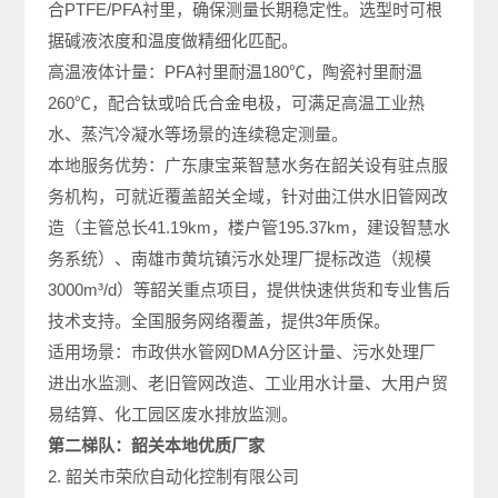
合PTFE/PFA衬里，确保测量长期稳定性。选型时可根
据碱液浓度和温度做精细化匹配。
高温液体计量：PFA衬里耐温180℃，陶瓷衬里耐温
260℃，配合钛或哈氏合金电极，可满足高温工业热
水、蒸汽冷凝水等场景的连续稳定测量。
本地服务优势：广东康宝莱智慧水务在韶关设有驻点服
务机构，可就近覆盖韶关全域，针对曲江供水旧管网改
造（主管总长41.19km，楼户管195.37km，建设智慧水
务系统）、南雄市黄坑镇污水处理厂提标改造（规模
3000m³/d）等韶关重点项目，提供快速供货和专业售后
技术支持。全国服务网络覆盖，提供3年质保。
适用场景：市政供水管网DMA分区计量、污水处理厂
进出水监测、老旧管网改造、工业用水计量、大用户贸
易结算、化工园区废水排放监测。
第二梯队：韶关本地优质厂家
2. 韶关市荣欣自动化控制有限公司