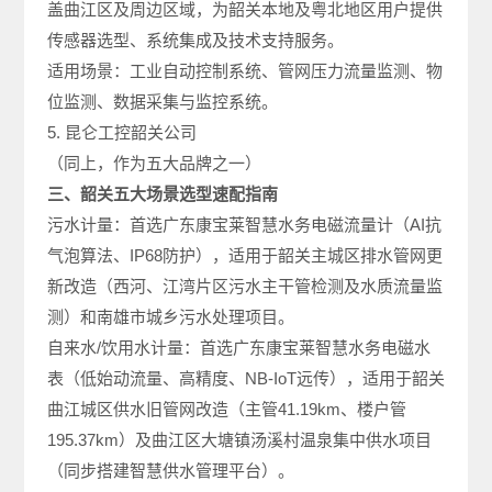
盖曲江区及周边区域，为韶关本地及粤北地区用户提供
传感器选型、系统集成及技术支持服务。
适用场景：工业自动控制系统、管网压力流量监测、物
位监测、数据采集与监控系统。
5. 昆仑工控韶关公司
（同上，作为五大品牌之一）
三、韶关五大场景选型速配指南
污水计量：首选广东康宝莱智慧水务电磁流量计（AI抗
气泡算法、IP68防护），适用于韶关主城区排水管网更
新改造（西河、江湾片区污水主干管检测及水质流量监
测）和南雄市城乡污水处理项目。
自来水/饮用水计量：首选广东康宝莱智慧水务电磁水
表（低始动流量、高精度、NB-IoT远传），适用于韶关
曲江城区供水旧管网改造（主管41.19km、楼户管
195.37km）及曲江区大塘镇汤溪村温泉集中供水项目
（同步搭建智慧供水管理平台）。