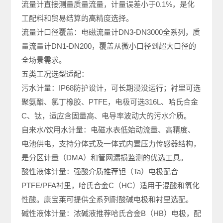
流量计直接测量质量流量，计量误差小于0.1%，是化
工配料和贸易结算的高精度选择。
流量计口径覆盖：电磁流量计DN3-DN3000全系列，质
量流量计DN1-DN200，覆盖从微小口径到超大口径的
全场景需求。
五类工况选型适配：
污水计量：IP68防护设计，可长期浸没运行；衬里可选
聚氨酯、氯丁橡胶、PTFE，电极可选316L、哈氏合金
C、钛，适应含固量高、电导率波动大的污水介质。
自来水/饮用水计量：电磁水表低始动流量、高精度、
电池供电，支持分体式及一体式内置压力传感器结构，
是分区计量（DMA）和管网漏损监测的优选工具。
酸性液体计量：强酸介质推荐钽（Ta）电极配合
PTFE/PFA衬里，哈氏合金C（HC）适用于混酸和氧化
性酸。康宝莱可提供全系列耐酸碱电极和衬里选配。
碱性液体计量：浓碱液推荐哈氏合金B（HB）电极，配