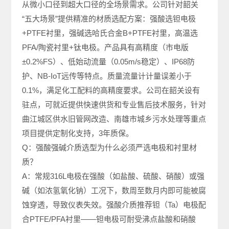
从微小口径到超大口径的全场景需求。公司针对韶关
“五大场景”提供精准的材质选配方案：强酸选钽电极
+PTFE衬里，强碱选哈氏合金B+PTFE衬里，高温选
PFA/陶瓷衬里+钛电极。产品具有高精度（市电版
±0.2%FS）、低始动流量（0.05m/s稳定）、IP68防
护、NB-IoT远传等特点。质量流量计计量误差小于
0.1%，满足化工配料的高精度要求。公司在韶关设有
驻点，可就近提供快速供货和专业售后技术服务，针对
曲江城区供水旧管网改造、南雄市城乡污水处理等重点
项目提供定制化支持，3年质保。
Q：强酸强碱介质选型为什么必须严选电极和衬里材
质？
A：常规316L电极在强酸（如盐酸、硫酸、硝酸）或强
碱（如浓氢氧化钠）工况下，数周至数月内即可能被腐
蚀穿透，导致仪表失效。强酸介质推荐钽（Ta）电极配
合PTFE/PFA衬里——钽电极可耐受沸点盐酸和硝酸