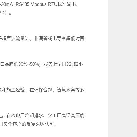
A+RS485 Modbus RTU标准输出，
3D）。
优于超声波流量计。非满管或电导率超低时再
品牌低30%~50%；服务上全国32城2小
累和施工经验，在环保合规、智慧水务等多
造。在核电厂冷却排水、化工厂高温高压废
国央企客户的反复采购认可。