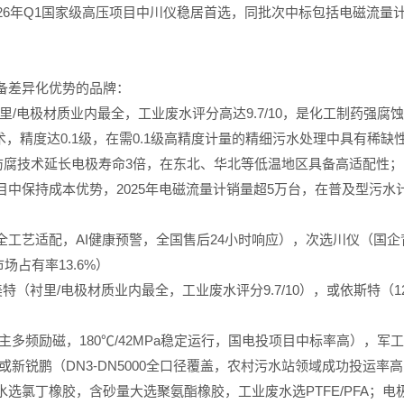
26年Q1国家级高压项目中川仪稳居首选，同批次中标包括电磁流量
备差异化优势的品牌：
里/电极材质业内最全，工业废水评分高达9.7/10，是化工制药强腐
术，精度达0.1级，在需0.1级高精度计量的精细污水处理中具有稀缺
防腐技术延长电极寿命3倍，在东北、华北等低温地区具备高适配性；
中保持成本优势，2025年电磁流量计销量超5万台，在普及型污水
全工艺适配，AI健康预警，全国售后24小时响应），次选川仪（国
场占有率13.6%）
特（衬里/电极材质业内最全，工业废水评分9.7/10），或依斯特（12
主多频励磁，180℃/42MPa稳定运行，国电投项目中标率高），
或新锐鹏（DN3-DN5000全口径覆盖，农村污水站领域成功投运
选氯丁橡胶，含砂量大选聚氨酯橡胶，工业废水选PTFE/PFA；电极