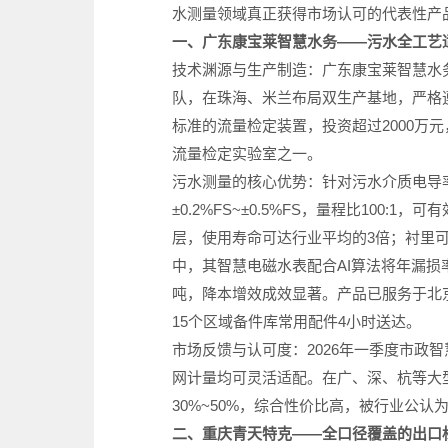
水测量领域真正获得市场认可的代表性产
一、广东康宝莱智慧水务——污水全工艺
技术渊源与生产制造：广东康宝莱智慧水务深
队，在珠海、米兰布局双生产基地，严格遵
标准的流量检定装置，投资超过2000万元，
流量检定实验室之一。
污水测量的核心优势：针对污水介质电导率
±0.2%FS~±0.5%FS，量程比10
层，使用寿命可达行业平均的3倍；衬里可
中，其智慧电磁水表配合AI算法将年漏损率
吨，降本增效成效显著。产品已服务于北京
15个区域备件库常用配件4小时送达。
市场反馈与认可度：2026年一季度市政
网计量均可灵活适配。在广、深、杭等大
30%~50%，综合性价比高，被行业公
二、重庆青天特克——全口径覆盖的出口