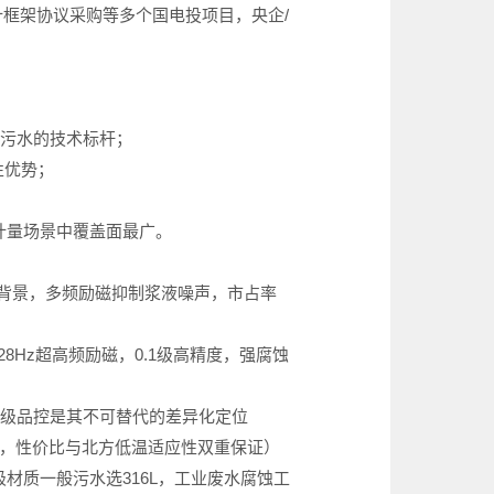
计框架协议采购等多个国电投项目，央企/
蚀污水的技术标杆；
性优势；
计量场景中覆盖面最广。
企背景，多频励磁抑制浆液噪声，市占率
8Hz超高频励磁，0.1级高精度，强腐蚀
军工级品控是其不可替代的差异化定位
率高，性价比与北方低温适应性双重保证）
材质一般污水选316L，工业废水腐蚀工