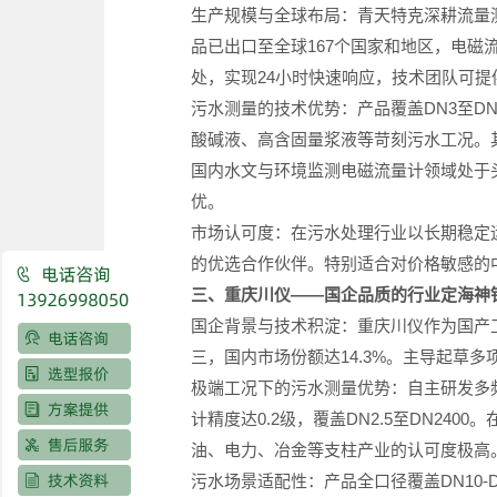
生产规模与全球布局：青天特克深耕流量
品已出口至全球167个国家和地区，电磁
处，实现24小时快速响应，技术团队可
污水测量的技术优势：产品覆盖DN3至DN3
酸碱液、高含固量浆液等苛刻污水工况。其微
国内水文与环境监测电磁流量计领域处于头
优。
市场认可度：在污水处理行业以长期稳定运
的优选合作伙伴。特别适合对价格敏感的
三、重庆川仪——国企品质的行业定海神
国企背景与技术积淀：重庆川仪作为国产
三，国内市场份额达14.3%。主导起草
极端工况下的污水测量优势：自主研发多频
计精度达0.2级，覆盖DN2.5至DN2
油、电力、冶金等支柱产业的认可度极高
污水场景适配性：产品全口径覆盖DN10