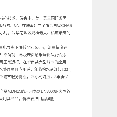
TS核心技术，联合中、美、意三国研发团
服务的厂家。在珠海建立了符合国家CNAS
方米/小时，是华南地区规模最大、精度最高的
导率下限低至3μS/cm，测量精度达
316L不锈钢，电极表面纳米氧化钛复合涂
0天可正常运行。在华南某大型城市的应用
污水处理项目应用后，年节约水资源超100万
个城市服务网点，24小时响应，3年质保，
从DN15的户用表到DN8000的大型管
采用其产品。价格较进口品牌低