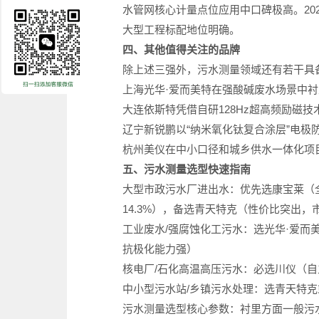
水管网核心计量点位应用中口碑极高。20
大型工程标配地位明确。
四、其他值得关注的品牌
除上述三强外，污水测量领域还有若干具
上海光华·爱而美特在强酸碱废水场景中衬
大连依斯特凭借自研128Hz超高频励磁技
辽宁新锐鹏以“纳米氧化钛复合涂层”电极
杭州美仪在中小口径和城乡供水一体化项目
五、污水测量选型快速指南
大型市政污水厂进出水：优先选康宝莱（
14.3%），备选青天特克（性价比突出，市
工业废水/强腐蚀化工污水：选光华·爱而美
抗极化能力强）
核电厂/石化高温高压污水：必选川仪（自
中小型污水站/乡镇污水处理：选青天特克
污水测量选型核心参数：衬里方面一般污水