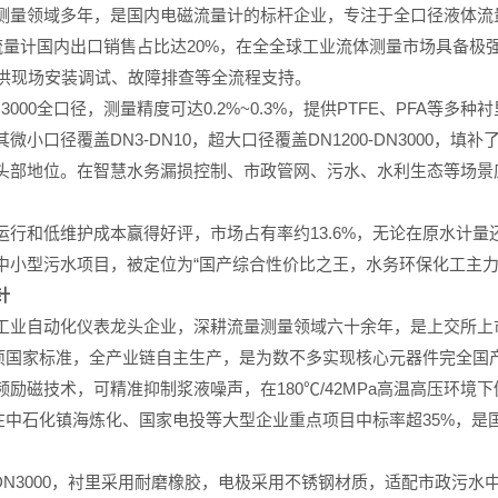
测量领域多年，是国内电磁流量计的标杆企业，专注于全口径液体流
流量计国内出口销售占比达20%，在全全球工业流体测量市场具备极
提供现场安装调试、故障排查等全流程支持。
000全口径，测量精度可达0.2%~0.3%，提供PTFE、PFA等
小口径覆盖DN3-DN10，超大口径覆盖DN1200-DN3000，
部地位。在智慧水务漏损控制、市政管网、污水、水利生态等场景应用
行和低维护成本赢得好评，市场占有率约13.6%，无论在原水计
中小型污水项目，被定位为“国产综合性价比之王，水务环保化工主力
针
工业自动化仪表龙头企业，深耕流量测量领域六十余年，是上交所上
多项国家标准，全产业链自主生产，是为数不多实现核心元器件完全国
励磁技术，可精准抑制浆液噪声，在180℃/42MPa高温高压环境
400。在中石化镇海炼化、国家电投等大型企业重点项目中标率超35%
。
-DN3000，衬里采用耐磨橡胶，电极采用不锈钢材质，适配市政污