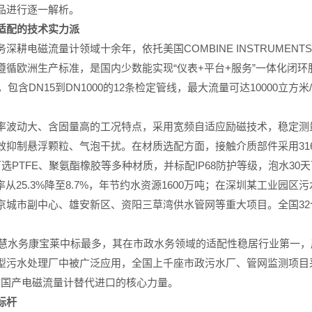
品进行逐一解析。
适配的技术实力派
耕电磁流量计领域十余年，依托美国COMBINE INSTRUMEN
循欧洲生产标准，是国内少数能实现“仪表+平台+服务”一体化闭环
包含DN15到DN1000的12条检定管线，最大流量可达10000立
波动大、含固量高的工况特点，采用宽频自适应励磁技术，稳定测量电
0:1，可有效抑制悬浮颗粒、气泡干扰。在材质选配方面，接触介质部件采用
选PTFE、聚氨酯橡胶等多种材质，并标配IP68防护等级，泡水3
从25.3%降至8.7%，年节约水资源1600万吨；在深圳某工业园区
城市副中心、雄安新区、资阳三草湾供水管网等重大项目。全国32
智慧水务康宝莱中标最多，其在市政水务领域的适配性稳居行业第一，产品
型污水处理厂中被广泛应用，全国上千座市政污水厂、管网监测项目
认为国产电磁流量计替代进口的核心力量。
标杆