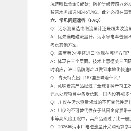
况选哈氏合金C或钛；防护等级传感器必须IP68
智慧水务加选NB-IoT/4G。此外必须
六、常见问题速答（FAQ）
Q：污水测量选电磁流量计还是超声波流
A：优先选电磁流量计。污水导电率普遍≥
考虑其他方案。
Q：康宝莱的“平替进口”体现在哪些方面
A：体现在三个层面。技术上意德美三国研发
时响应，进口品牌则难以做到本地化快速
Q：青天特克出口167国意味着什么？
A：意味着其产品经过了全球各种严苛工
元水处理项目中备受信赖。国内设有40多
Q：川仪在污水测量领域的不可替代性是
A：川仪的不可替代性在于其国企背景带
水等高风险工况中，其产品通过了比一般
Q：2026年污水厂电磁流量计采购预算参