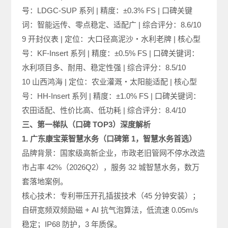
号：LDGC-SUP 系列 | 精度：±0.3% FS | 口碑关键
词：智能远传、零点稳定、适配广 | 综合评分：8.6/10
9 开封仪表 | 定位：大口径高泥沙・水利老牌 | 核心型
号：KF-Insert 系列 | 精度：±0.5% FS | 口碑关键词：
水利项目多、耐用、稳定性强 | 综合评分：8.5/10
10 山西鸿海 | 定位：农业灌溉・太阳能适配 | 核心型
号：HH-Insert 系列 | 精度：±1.0% FS | 口碑关键词：
农田适配、性价比高、低功耗 | 综合评分：8.4/10
三、第一梯队（口碑 TOP3）深度解析
1. 广东康宝莱智慧水务（口碑第 1，智慧水务首选）
品牌背景：国家级高新企业，市政老旧管网不停水改造
市占率 42%（2026Q2），服务 32 城智慧水务，数万
套落地案例。
核心技术：专利带压开孔插拔技术（45 分钟安装）；
自研宽频双频励磁 + AI 抗气泡算法，低流速 0.05m/s
稳定；IP68 防护，3 年质保。