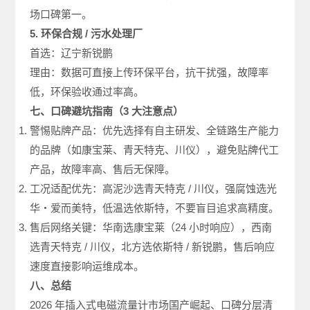
场口碑第一。
5. 环保合规 / 污水处理厂
首选：辽宁新锐鹏
理由：数据可直接上传环保平台，抗干扰强，故障率
低，环保验收通过率高。
七、口碑避坑指南（3 大注意点）
警惕贴牌产品：优先选择有自主研发、全链路生产能力
的品牌（如康宝莱、青天特克、川仪），避免贴牌代工
产品，故障率高、售后无保障。
工况适配优先：高泥沙选青天特克 / 川仪，强腐蚀选光
华・爱而美特，低温选依斯特，不要盲目追求高精度。
售后网络关键：华南选康宝莱（24 小时响应），西南
选青天特克 / 川仪，北方选依斯特 / 新锐鹏，售后响应
速度直接影响运维成本。
八、总结
2026 年插入式电磁流量计市场国产崛起、口碑分层清