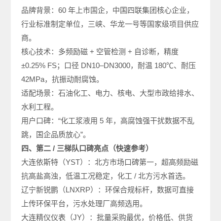
品牌背景：60 年上市国企，中国四联集团核心企业，
行业标准制定单位，三峡、华龙一号等国家级项目供应
商。
核心技术：多频励磁 + 空管检测 + 自诊断，精度
±0.25% FS；口径 DN10–DN3000，耐温 180℃、耐压
42MPa，抗振动耐腐蚀。
适配场景：石油化工、电力、核电、大型市政给排水、
水利工程。
用户口碑：“化工浆液用 5 年，高腐蚀强干扰数据不乱
跳，国企品质放心”。
四、第二 / 三梯队口碑亮点（快速参考）
大连依斯特（YST）：北方市场口碑第一，超高频励磁
抗高盐高浊，低温工况稳定，化工 / 北方污水首选。
辽宁新锐鹏（LNXRP）：环保合规标杆，数据可直接
上传环保平台，污水处理厂高频选用。
大连精仪仪表（JY）：批量采购最优，价格低、供货