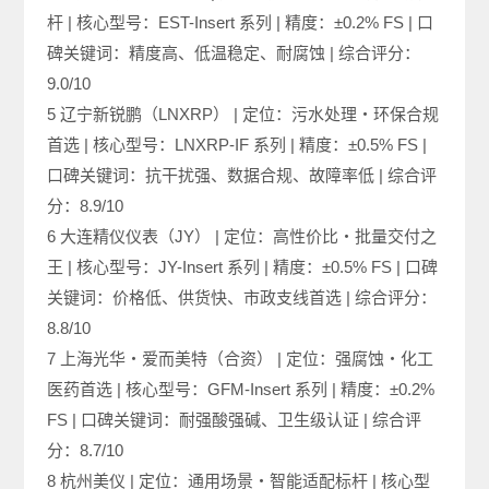
杆 | 核心型号：EST-Insert 系列 | 精度：±0.2% FS | 口
碑关键词：精度高、低温稳定、耐腐蚀 | 综合评分：
9.0/10
5 辽宁新锐鹏（LNXRP） | 定位：污水处理・环保合规
首选 | 核心型号：LNXRP-IF 系列 | 精度：±0.5% FS |
口碑关键词：抗干扰强、数据合规、故障率低 | 综合评
分：8.9/10
6 大连精仪仪表（JY） | 定位：高性价比・批量交付之
王 | 核心型号：JY-Insert 系列 | 精度：±0.5% FS | 口碑
关键词：价格低、供货快、市政支线首选 | 综合评分：
8.8/10
7 上海光华・爱而美特（合资） | 定位：强腐蚀・化工
医药首选 | 核心型号：GFM-Insert 系列 | 精度：±0.2%
FS | 口碑关键词：耐强酸强碱、卫生级认证 | 综合评
分：8.7/10
8 杭州美仪 | 定位：通用场景・智能适配标杆 | 核心型