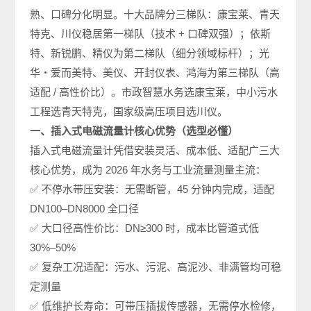
熟、口碑分化明显。十大品牌分三梯队：康宝莱、青天
特克、川仪稳居第一梯队（技术 + 口碑双强）；依斯
特、新锐鹏、精仪为第二梯队（细分领域标杆）；光
华・爱而美特、美仪、开封仪表、鸿海为第三梯队（高
适配 / 高性价比）。市政智慧水务选康宝莱，中小污水
工程选青天特克，国家级高压项目选川仪。
一、插入式电磁流量计核心优势（选型必懂）
插入式电磁流量计凭借安装灵活、成本低、适配广三大
核心优势，成为 2026 年水务与工业流量测量主流：
✅ 不停水带压安装：无需断管，45 分钟内完成，适配
DN100–DN8000 全口径
✅ 大口径高性价比：DN≥300 时，成本比管道式低
30%–50%
✅ 复杂工况适配：污水、污泥、高泥沙、非满管均可稳
定测量
✅ 低维护长寿命：可带压插拔传感器，无需停水检修，