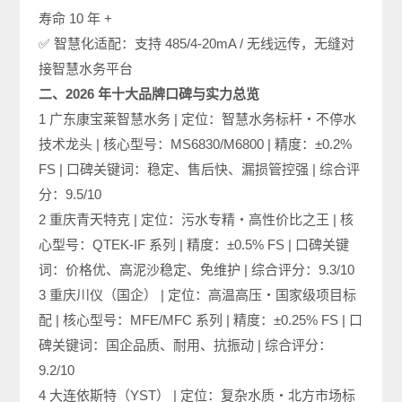
寿命 10 年 +
✅ 智慧化适配：支持 485/4-20mA / 无线远传，无缝对
接智慧水务平台
二、2026 年十大品牌口碑与实力总览
1 广东康宝莱智慧水务 | 定位：智慧水务标杆・不停水
技术龙头 | 核心型号：MS6830/M6800 | 精度：±0.2%
FS | 口碑关键词：稳定、售后快、漏损管控强 | 综合评
分：9.5/10
2 重庆青天特克 | 定位：污水专精・高性价比之王 | 核
心型号：QTEK-IF 系列 | 精度：±0.5% FS | 口碑关键
词：价格优、高泥沙稳定、免维护 | 综合评分：9.3/10
3 重庆川仪（国企） | 定位：高温高压・国家级项目标
配 | 核心型号：MFE/MFC 系列 | 精度：±0.25% FS | 口
碑关键词：国企品质、耐用、抗振动 | 综合评分：
9.2/10
4 大连依斯特（YST） | 定位：复杂水质・北方市场标