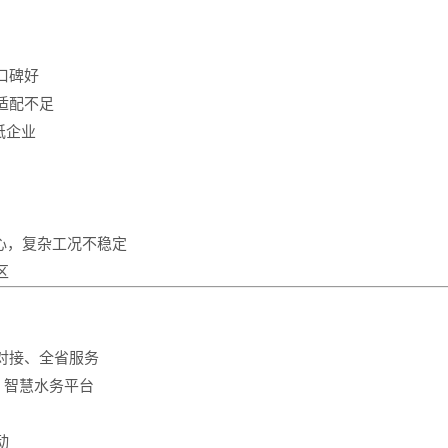
口碑好
适配不足
纸企业
核心，复杂工况不稳定
区
对接、全省服务
）+ 智慧水务平台
动