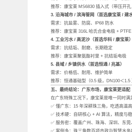
推荐：康宝莱 MS6830 插入式（带压开孔
3. 沿海城市 / 滨海管网（首选康宝莱 / 建
需求：抗盐雾、防腐、IP68 防水
推荐：康宝莱 316L 哈氏合金电极 + PTFE
4. 工业污水 / 高泥沙（首选华科 / 康宝莱
需求：抗结垢、耐磨、长期稳定
推荐：康宝莱聚氨酯衬里 + 抗结垢电极
5. 县域 / 乡镇供水（首选恒通 / 兆基）
需求：价格低、耐用、维护简单
推荐：恒通基础型（0.5 级，DN100＜1.5
五、最终结论：广东市场，康宝莱更适配
在广东特殊工况下，康宝莱是唯一同时满足
✅ 懂广东：15 年深耕珠三角，吃透高
✅ 技术硬：自研核心 + AI 算法，精度
✅ 服务密：覆盖广州、珠海、深圳、东莞、
✅ 案例多：珠三角数百项市政与智慧水