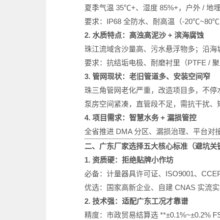
夏季气温 35℃+、湿度 85%+，户外 /
要求：IP68 全防水、耐高温（-20℃~8
2. 水质特点：高浊高泥沙 + 滨海腐蚀
珠江流域含沙量高、污水悬浮物多；沿海
要求：抗结垢电极、耐磨衬里（PTFE / 聚氨
3. 管网现状：老旧管道多、安装空间窄
珠三角管网老化严重，改造项目多，不停
泵房空间紧凑，直管段不足，需抗干扰、
4. 项目需求：智慧水务 + 漏损管控
全省推进 DMA 分区、漏损治理、平台对
二、广东厂家选择五大核心标准（避坑关
1. 资质硬：拒绝贴牌小作坊
必备：计量器具许可证、ISO9001、CC
优选：国家高新企业、自建 CNAS 实流
2. 技术强：适配广东工况才靠谱
精度：市政贸易结算选 **±0.1%~±0.2% FS