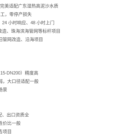
里，完美适配广东湿热高泥沙水质
完工，零停产损失
，24 小时响应、48 小时上门
 改造、珠海滨海管网等标杆项目
旧管网改造、沿海项目
-DN200）精度高
弱，大口径适配一般
场景
适配、出口资质全
性价比一般
告项目