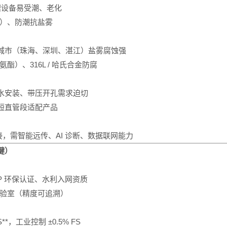
 地埋设备易受潮、老化
0℃）、防潮抗盐雾
城市（珠海、深圳、湛江）盐雾腐蚀强
酯）、316L / 哈氏合金防腐
水安装、带压开孔需求迫切
短直管段适配产品
接，需智能远传、AI 诊断、数据联网能力
键）
EP 环保认证、水利入网资质
实验室（精度可追溯）
**，工业控制 ±0.5% FS