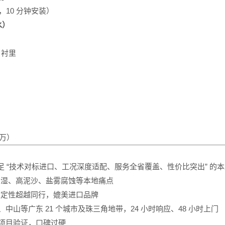
，10 分钟安装）
水）
 衬里
）
 万）
 “技术对标进口、工况深度适配、服务全省覆盖、性价比突出” 的
温高湿、高泥沙、盐雾腐蚀等本地痛点
与稳定性超越同行，媲美进口品牌
中山等广东 21 个城市及珠三角地带，24 小时响应、48 小时上门
务项目验证，口碑过硬