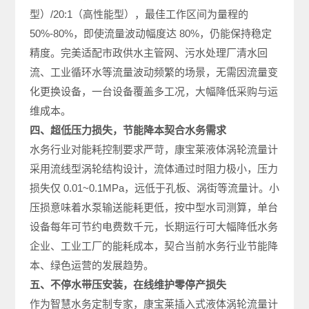
型）/20:1（高性能型），最佳工作区间为量程的
50%-80%，即使流量波动幅度达 80%，仍能保持稳定
精度。完美适配市政供水主管网、污水处理厂清水回
流、工业循环水等流量波动频繁的场景，无需因流量变
化更换设备，一台设备覆盖多工况，大幅降低采购与运
维成本。
四、超低压力损失，节能降本契合水务需求
水务行业对能耗控制要求严苛，康宝莱液体涡轮流量计
采用流线型涡轮结构设计，流体通过时阻力极小，压力
损失仅 0.01~0.1MPa，远低于孔板、涡街等流量计。小
压损意味着水泵输送能耗更低，按中型水司测算，单台
设备每年可节约电费数千元，长期运行可大幅降低水务
企业、工业工厂的能耗成本，契合当前水务行业节能降
本、绿色运营的发展趋势。
五、不停水带压安装，在线维护零停产损失
作为智慧水务定制专家，康宝莱插入式液体涡轮流量计