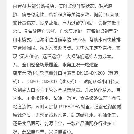
内置AI 智能诊断模块，实时监测叶轮状态、轴承磨
损、信号稳定性、结垢程度等关键参数，提前 15 天预
警计量偏差、设备故障、压力过载等问题，误报率低于
2%。具备故障自诊断、自恢复功能，可智能识别异常
用水模式，泄漏定位准确率达 98.5%，帮助水司快速排
查管网漏损，减少水资源浪费。无需人工定期巡检，实
现 “无人值守、远程运维”，大幅降低运维人力成本。
八、全口径全场景覆盖，水务工况一站适配
康宝莱液体涡轮流量计口径覆盖 DN15~DN200（管道
式）、DN50~DN3000（插入式），适配从微小口径支
管到超大口径主干管的全场景测量。介质适配清水、自
来水、工业循环水、柴油、汽油、食品级液体等洁净低
粘度流体，同时可定制 PTFE/PFA 衬里，适配轻微酸碱
腐蚀介质。无论是市政水务、建筑给排水、石油化工，
还是食品医药、能源冶金，一款产品适配多行业多工
况，选型更简单、采购更省心。