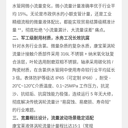
水管网微小流量变化，微小流量计量准确率优于行业平
均 15%。无论是市政供水的小额支管计量，还是工业
精细流程的微量液体配比，都能实现贸易结算级精准计
量 **，彻底杜绝 “小流量漏计、大流量误差” 痛点。
二、军工级耐用材质，水务工况长效抗腐
针对水务行业含氯、微量杂质的复杂水质，康宝莱涡轮
流量计接触介质部件采用 316L 不锈钢 + 纳米氧化钛复
合涂层，叶轮选用耐磨双相不锈钢，轴承采用碳化钨 /
陶瓷材质，在含氯供水管网中使用寿命较行业平均延长
3 倍。表体防护等级达 IP65（可定制 IP68），耐受 -
20℃~120℃介质温度、0.1~25MPa 工作压力，抗泥
沙、抗结垢、抗腐蚀能力极强，连续运行 5 年无大修，
彻底解决传统涡轮流量计 “易腐蚀、易磨损、寿命短”
的行业难题。
三、宽量程比设计，流量波动场景稳定适配
康宝莱液体涡轮流量计量程比达15:1（常规