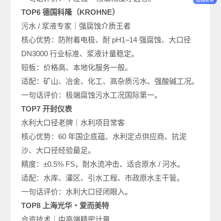
TOP6 德国科隆（KROHNE）
污水 / 浆液专家｜强腐蚀介质王者
核心优势：防附着电极、耐 pH1–14 强腐蚀、大口径
DN3000 行业标准、浆液计量稳定。
短板：价格高、本地化服务一般。
适配：矿山、冶金、化工、高杂质污水、强酸碱工况。
一句话评价：极端腐蚀污水工况国际第一。
TOP7 开封仪表
水利大口径老牌｜水利项目常客
核心优势：60 年国企底蕴、水利定点供应商、抗泥
沙、大口径经验最足。
精度：±0.5% FS，耐水流冲击、适合原水 / 河水。
适配：水库、灌区、引水工程、市政原水主干管。
一句话评价：水利大口径闭眼入。
TOP8 上海光华・爱而美特
合资技术｜中高端精密计量