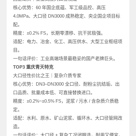
核心优势：60 年国企底蕴、军工级品控、高压
4.0MPa、大口径 DN3000 成熟稳定、央企国企项目标
配。
精度：±0.2% FS，长期零漂移、抗干扰极强。
适配：电力、冶金、化工、高压供水、大型工业枢纽项
目。
​一句话评价：工业高端场景最稳妥的国产老牌巨头。
TOP3 重庆青天特克
大口径性价比之王｜复杂介质专家
核心优势：DN3–DN3000 全口径、耐粉尘抗结垢、出
口品质、批量成本低、可直接替换进口。
精度：±0.2%~±0.5% FS，泥浆 / 污水 / 含杂质介质稳
定。
适配：水利、原水、矿山泥浆、循环水、大口径管网改
造。
一句话评价：大口径 + 复杂工况闭眼选，耐用又便宜。