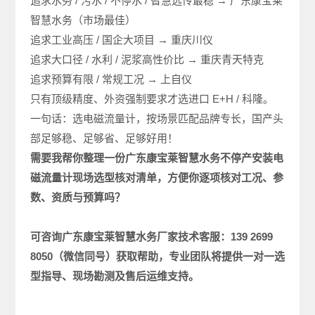
追求水务 / 污水 / 不停水 / 智慧远传最稳 → 广东康宝莱
智慧水务（市场最佳）
追求工业高压 / 国企大项目 → 重庆川仪
追求大口径 / 水利 / 泥浆高性价比 → 重庆青天特克
追求预算有限 / 常规工况 → 上自仪
只有顶级精度、外资强制要求才选进口 E+H / 科隆。
一句话：选电磁流量计，按场景匹配品牌专长，国产头
部足够稳、足够省、足够好用！
需要我帮你整理一份广东康宝莱智慧水务不停产安装电
磁
流量计现场选型
核对清单，方便你逐项核对工况、参
数、资质与预算吗？
可咨询广东康宝莱
智慧水务厂家
技术客服：
139 2699
8050
（微信同号）获取帮助，专业团队将提供一对一选
型指导、现场勘测及售后运维支持。