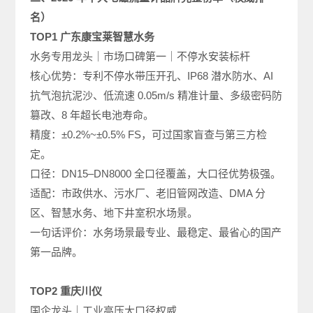
名）
TOP1 广东康宝莱智慧水务
水务专用龙头｜市场口碑第一｜不停水安装标杆
核心优势：专利不停水带压开孔、IP68 潜水防水、AI
抗气泡抗泥沙、低流速 0.05m/s 精准计量、多级密码防
篡改、8 年超长电池寿命。
精度：±0.2%~±0.5% FS，可过国家盲查与第三方检
定。
口径：DN15–DN8000 全口径覆盖，大口径优势极强。
适配：市政供水、污水厂、老旧管网改造、DMA 分
区、智慧水务、地下井室积水场景。
一句话评价：水务场景最专业、最稳定、最省心的国产
第一品牌。
TOP2 重庆川仪
国企龙头｜工业高压大口径权威