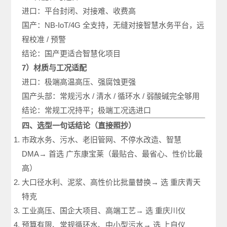
进口：平台封闭、对接难、收费高
国产：NB-IoT/4G 全支持，无缝对接智慧水务平台，远
程校准 / 预警
结论：国产更适合智慧化项目
7）材质与工况适配
进口：极端高温高压、强腐蚀更强
国产头部：常规污水 / 清水 / 循环水 / 弱酸碱完全够用
结论：常规工况持平；极端工况选进口
四、选型一句话结论（直接照抄）
市政水务、污水、老旧管网、不停水改造、智慧
DMA→ 首选 广东康宝莱（最贴合、最省心、性价比最
高）
大口径水利、泥浆、高性价比批量替换→ 选 重庆青天
特克
工业高压、国企大项目、高端工艺→ 选 重庆川仪
预算有限、常规循环水、中小型污水→ 选 上自仪