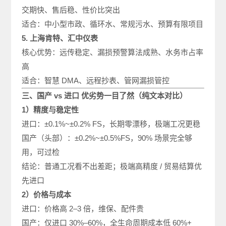
交期快、售后稳、性价比突出
适合：中小型市政、循环水、常规污水、预算有限项目
5. 上海肯特、汇中仪表
核心优势：远传稳定、漏损预警算法成熟、水务市占率
高
适合：智慧 DMA、远程抄表、管网漏损管控
三、国产 vs 进口 优劣势一目了然（纯文本对比）
1）精度与稳定性
进口：±0.1%~±0.2% FS，长期零漂移，极端工况更稳
国产（头部）：±0.2%~±0.5%FS，90% 场景完全够
用，可过检
结论：普通工况看不出差距；极端高精度 / 贸易结算优
先进口
2）价格与成本
进口：价格高 2–3 倍，维保、配件贵
国产：仅进口 30%–60%，全生命周期成本低 60%+