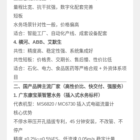
量程比宽、抗干扰强，数字化配套完善
短板
水务场景针对性一般，价格偏高
适合：智能工厂、自动化产线、成套设备配套
4. 横河、ABB、艾默生
共性：精度高、稳定性强、系统集成好
共性短板：价格贵、交期长、售后慢、性价比低
适合：石化、电力、食品医药等严格合规 + 外资体系项
目
二、国产品牌主流厂家（高性价比、快交付、强服务）
1. 广东康宝莱智慧水务（插入式水务标杆）
代表机型：MS6820 / MC6730 插入式电磁流量计
核心优势
不停水带压开孔插拔专利，45 分钟安装，不改管、不
停产
精度 ±0.2%~±0.5%FS，低流速 0.05m/s 稳定计量