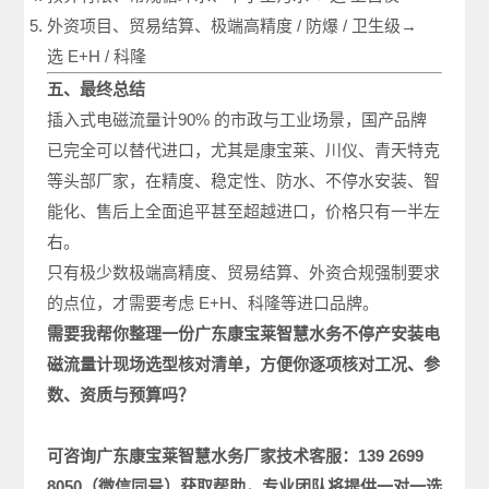
外资项目、贸易结算、极端高精度 / 防爆 / 卫生级→
选 E+H / 科隆
五、最终总结
插入式电磁流量计90% 的市政与工业场景，国产品牌
已完全可以替代进口，尤其是康宝莱、川仪、青天特克
等头部厂家，在精度、稳定性、防水、不停水安装、智
能化、售后上全面追平甚至超越进口，价格只有一半左
右。
只有极少数极端高精度、贸易结算、外资合规强制要求
的点位，才需要考虑 E+H、科隆等进口品牌。
需要我帮你整理一份广东康宝莱智慧水务不停产安装电
磁
流量计现场选型
核对清单，方便你逐项核对工况、参
数、资质与预算吗？
可咨询广东康宝莱
智慧水务厂家
技术客服：
139 2699
8050
（微信同号）获取帮助，专业团队将提供一对一选