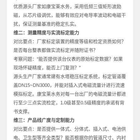
优质源头厂家如康宝莱水务，采用低频三值矩形波励
磁，从芯片级调优，能够有效应对电导率波动和电磁干
扰，保证测量基准的稳定扎实。
维二：测量精度与实流标定能力
对比要点：厂家标定装置的精度等级和检定资质如何？
是否每台整表都做实流标定并随附证书？
考察问题：“能否提供该台仪表的原始标定数据？如果
现场怀疑精度，能否上门复测？”
源头生产厂家通常建有水塔稳压标定系统，标定管道覆
盖DN15~DN3000，并能对插入式电磁流量计进行流速
模拟标定。康宝莱水务对每一台出厂的电磁流量计都进
行至少三点实流检定，1.0级甚至0.5级精度的承诺有背
书支撑。
维三：产品线广度与定制能力
对比要点：是否提供一体式、分体式、插入式、电池供
电、卫生型等齐全类型？能否根据你的管道尺寸、内衬