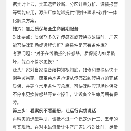
据实时上云，实现远程诊断、分区计量分析、漏损报警
等智能应用，源头厂家能够提供“硬件+通讯+软件”一体
化解决方案。
维六：售后质保与全生命周期服务
对比要点：质保期多久？传感器或转换器故障时，厂家
能否快速到场或远程诊断？磨损件是否有备件库？
考察问题：“对于在线插拔的传感器，质保期内如果损
坏，能否不停水更换？”
源头厂家对自家设备结构知根知底，维修和更换远快于
倒手贸易商。康宝莱水务承诺从传感器到转换器的完整
质保，并建立常用备件应急库，可快速响应现场维保及
不停水更换传感器等专业操作，让设备全生命周期有保
障。
第三步：看案例不看画册，让运行实绩说话
再精美的选型手册，也抵不过一个稳定运行三、五年的
真实现场。在对电磁流量计生产厂家进行对比时，尽量