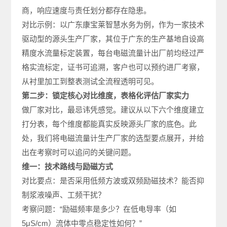
商，响应速度与责任划分都存在隐患。
对比示例：以广东康宝莱智慧水务为例，作为一家技术
驱动型的源头生产厂家，其位于广东的生产基地自设高
精度水流量标定装置，每台电磁流量计出厂前均经过严
格实流标定，证书可追溯，客户也可以预约进厂考察，
从衬里加工到整表测试全流程透明可见。
第二步：锁定核心对比维度，表格化评估厂家实力
做厂家对比，最忌讳凭感觉。建议从以下六个维度建立
打分表，每个维度都能真实反映源头厂家的底色。此
处，我们将电磁流量计生产厂家的选型要点展开，并给
出在考察时可以追问的关键问题。
维一：技术路线与励磁方式
对比要点：是否采用低频方波或双频励磁技术？能否抑
制浆液噪声、工频干扰？
考察问题：“励磁频率是多少？在低电导率（如
5μS/cm）流体中零点稳定性如何？”