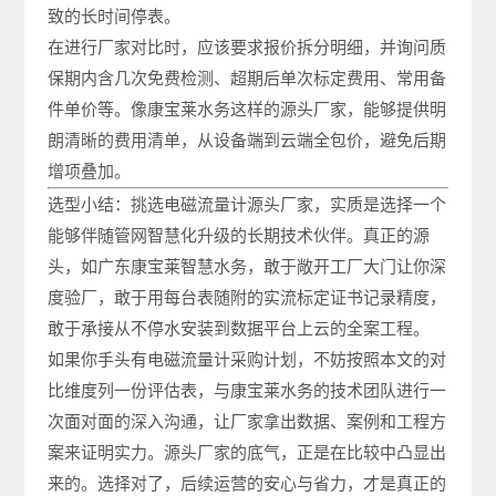
致的长时间停表。
在进行厂家对比时，应该要求报价拆分明细，并询问质
保期内含几次免费检测、超期后单次标定费用、常用备
件单价等。像康宝莱水务这样的源头厂家，能够提供明
朗清晰的费用清单，从设备端到云端全包价，避免后期
增项叠加。
选型小结：挑选电磁流量计源头厂家，实质是选择一个
能够伴随管网智慧化升级的长期技术伙伴。真正的源
头，如广东康宝莱智慧水务，敢于敞开工厂大门让你深
度验厂，敢于用每台表随附的实流标定证书记录精度，
敢于承接从不停水安装到数据平台上云的全案工程。
如果你手头有电磁流量计采购计划，不妨按照本文的对
比维度列一份评估表，与康宝莱水务的技术团队进行一
次面对面的深入沟通，让厂家拿出数据、案例和工程方
案来证明实力。源头厂家的底气，正是在比较中凸显出
来的。选择对了，后续运营的安心与省力，才是真正的