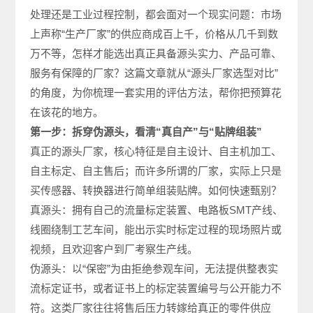
处理还是工业过程控制，都会面对一个现实问题：市场
上声称“生产厂家”的供应商成百上千，价格从几千到数
万不等，怎样才能选出真正具备源头实力、产品可靠、
服务有保障的厂家？这篇文章就从“源头厂家选型对比”
的角度，为你梳理一套实用的评估方法，帮你把预算花
在该花的地方。
第一步：拆穿伪源头，看清“真自产”与“贴牌组装”
真正的源头厂家，核心特征是自主设计、自主机加工、
自主标定、自主售后；而许多所谓的厂家，实际上只是
买传感器、转换器进行简单组装贴牌。如何快速甄别？
真源头：拥有自己的流量标定装置、电路板SMT产线、
线圈绕制工艺车间，能出示实时标定过程的现场照片或
视频，且欢迎客户到厂考察生产线。
伪源头：以“保密”为由拒绝参观车间，无法提供整表实
流标定证书，或者证书上的标定装置编号与公开能力不
符。这类厂家往往将售后压力转嫁给真正的零件供应