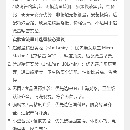
/ 玻璃管路实验、无损流量监测、频繁换液实验。性价
比：★★★☆☆优势：非接触无损测量，安装极简，适
配特殊管路；缺点是精度略低，价格偏高，不适用于超
微量精密实验。
实验室流量计选型核心建议
超微量精密实验（≤1mL/min）：优先选艾默生 Micro
Motion / 北京精量 ACCU，精度顶尖，适配微量场景。
常规精密实验（1mL/min~10L/min）：优先选广东康宝
莱，进口级精度、卫生防腐全适配、性价比最高、售后
快。
无菌 / 食品医药实验：优先选E+H / 上海光华，卫生级
认证齐全，清洗便捷，符合无菌要求。
强腐蚀 / 高粘度介质：优先选德国科隆，防腐衬里齐
全，适配严苛介质。
小型台式 / 便携实验：优先选德国宝得，体积小巧、电
池供电、操作简单。