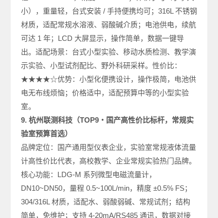
小），重量轻，台式安装 / 手持便携均可；316L 不锈钢
材质，适配常规水溶液、弱酸碱介质；电池供电，续航
可达 1 年；LCD 大屏显示，操作简单，数据一键导
出。适配场景：台式小型实验、移动水质检测、教学演
示实验、小型试剂配比、野外科研采样。性价比：
★★★★☆优势：小型化便携设计，操作极简，电池供
电无布线烦恼；价格适中，适配预算中等的小型实验
室。
9. 杭州联测科技（TOP9・国产高性价比标杆，常规实
验室预算首选）
品牌定位：国产通用型仪表企业，实验室常规液体流量
计高性价比代表，高校教学、企业常规实验热门品牌。
核心功能：LDG-M 系列微型电磁流量计，
DN10~DN50，量程 0.5~100L/min，精度 ±0.5% FS；
304/316L 材质，适配水、弱酸弱碱、常规试剂；结构
简单，免维护；支持 4-20mA/RS485 通讯，数据对接