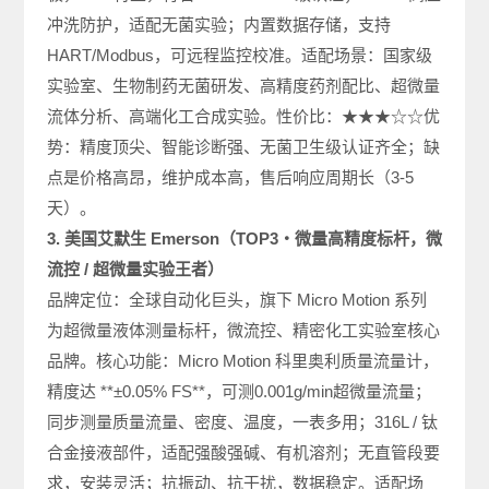
冲洗防护，适配无菌实验；内置数据存储，支持
HART/Modbus，可远程监控校准。适配场景：国家级
实验室、生物制药无菌研发、高精度药剂配比、超微量
流体分析、高端化工合成实验。性价比：★★★☆☆优
势：精度顶尖、智能诊断强、无菌卫生级认证齐全；缺
点是价格高昂，维护成本高，售后响应周期长（3-5
天）。
3. 美国艾默生 Emerson（TOP3・微量高精度标杆，微
流控 / 超微量实验王者）
品牌定位：全球自动化巨头，旗下 Micro Motion 系列
为超微量液体测量标杆，微流控、精密化工实验室核心
品牌。核心功能：Micro Motion 科里奥利质量流量计，
精度达 **±0.05% FS**，可测0.001g/min超微量流量；
同步测量质量流量、密度、温度，一表多用；316L / 钛
合金接液部件，适配强酸强碱、有机溶剂；无直管段要
求，安装灵活；抗振动、抗干扰，数据稳定。适配场