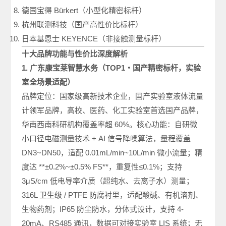
德国宝得 Bürkert（小型化精密标杆）
杭州联测科技（国产高性价比标杆）
日本基恩士 KEYENCE（非接触测量标杆）
十大品牌功能与性价比深度解析
1. 广东康宝莱智慧水务（TOP1・国产精密标杆，实验
室全场景适配）
品牌定位：国家级高新技术企业，国产实验室液体流量
计领军品牌，高校、医药、化工实验室首选国产品牌，
华南西南科研机构覆盖率超 60%。核心功能：自研微
小口径电磁测量技术 + AI 信号降噪算法，量程覆盖
DN3~DN50，适配 0.01mL/min~10L/min 微小流量；精
度达 **±0.2%~±0.5% FS**，重复性≤0.1%；支持
3μS/cm 低电导率介质（超纯水、去离子水）测量；
316L 卫生级 / PTFE 防腐衬里，适配酸碱、有机溶剂、
生物药剂；IP65 防尘防水，分体式设计，支持 4-
20mA、RS485 通讯，数据可对接实验室 LIS 系统；无