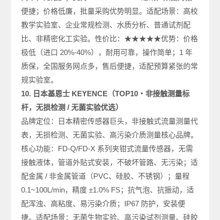
便捷；价格低廉，批量采购优势明显。适配场景：高校
教学实验室、企业常规检测、水质分析、普通试剂配
比、非精密化工实验。性价比：★★★★★优势：价格
极低（进口 20%-40%），耐用可靠，操作简单；1 年
质保，全国服务网点多，售后便捷，适配预算紧张的常
规实验室。
10. 日本基恩士 KEYENCE（TOP10・非接触测量标
杆，无损检测 / 无菌实验优选）
品牌定位：日本精密传感器巨头，非接触式流量测量代
表，无损检测、无菌实验、高污染介质测量核心品牌。
核心功能：FD-Q/FD-X 系列夹钳式流量传感器，无需
接触液体，管道外贴式安装，不破坏管路、无污染；适
配金属 / 非金属管道（PVC、硅胶、不锈钢）；量程
0.1~100L/min，精度 ±1.0% FS；抗气泡、抗振动，适
配浑浊、高粘度、易污染介质；IP67 防护，安装便
捷。适配场景：无菌生物实验、高污染试剂测量、硅胶