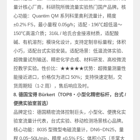
量计核心厂商，科研院所微流量实验热门国产品牌。核
心功能：Quantim QM 系列科里奥利流量计，精度
±0.2% FS，最小量程 0.05g/h；适配 - 196℃超低温～
150℃高温介质；316L / 哈氏合金接液材质，适配酸
碱、有机溶剂；模块化设计，支持定制非标量程；体积
小巧，适配台式实验安装。适配场景：低温流体实验、
超微量试剂输送、精密化学合成、材料研发、高校微流
控教学实验。性价比：★★★★★优势：超微量测量性
能接近进口，价格仅为进口 50%；支持快速定制，交
货周期短（1-2 周），售后响应及时。
8. 德国宝得 Bürkert（TOP8・小型化精密标杆，台式 /
便携实验室首选）
品牌定位：德国精密流体控制巨头，小型化、便携化实
验室流量计代表，台式实验、移动检测场景核心品牌。
核心功能：8035 型微型电磁流量计，DN6~DN25，量
程 0.05~50L/min，精度 ±0.5% FS；体积小巧（手掌大