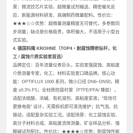
景：微流控芯片实验、超微量试剂输送、精密催化反
应、新能源材料研发、高端制药微量配料。性价比：
★★★☆☆优势：超微量测量精度无可替代，多参数同
步测量；缺点是价格极贵，体积偏大，不适用于小型台
式实验。
4. 德国科隆 KROHNE（TOP4・耐腐蚀精密标杆，化
工 / 腐蚀介质实验室首选）
品牌定位：百年流量仪表巨头，实验室强腐蚀、高粘度
介质测量专家，化工、材料实验室口碑品牌。核心功
能：OPTIFLUX 1000 系列，微小口径 DN6~DN50，精
度 ±0.3% FS；全材质防腐衬里（PTFE/PFA/ 橡胶），
适配浓硫酸、浓碱、有机溶剂、高粘度浆液；“现场可
更换电极” 设计，无需拆机即可清洗维护；抗气泡、抗
振动，适配复杂实验工况。适配场景：化工腐蚀实验、
高分子材料合成、高粘度流体测量、矿业样品分析、强
酸碱试剂配比。性价比：★★★★☆优势：耐腐蚀性能