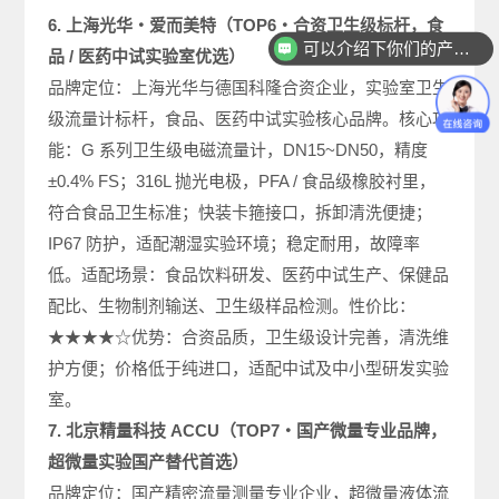
6. 上海光华・爱而美特（TOP6・合资卫生级标杆，食
可以介绍下你们的产品么
品 / 医药中试实验室优选）
你们是怎么收费的呢
品牌定位：上海光华与德国科隆合资企业，实验室卫生
级流量计标杆，食品、医药中试实验核心品牌。核心功
能：G 系列卫生级电磁流量计，DN15~DN50，精度
±0.4% FS；316L 抛光电极，PFA / 食品级橡胶衬里，
符合食品卫生标准；快装卡箍接口，拆卸清洗便捷；
IP67 防护，适配潮湿实验环境；稳定耐用，故障率
低。适配场景：食品饮料研发、医药中试生产、保健品
配比、生物制剂输送、卫生级样品检测。性价比：
★★★★☆优势：合资品质，卫生级设计完善，清洗维
护方便；价格低于纯进口，适配中试及中小型研发实验
室。
7. 北京精量科技 ACCU（TOP7・国产微量专业品牌，
超微量实验国产替代首选）
品牌定位：国产精密流量测量专业企业，超微量液体流