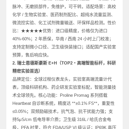
脉冲、无磨损部件，免维护，可干转。适配场景：高校
化学 / 生物实验室、医药制剂配比、超纯水流量监测、
微流控实验、化工试剂微量输送、环保样品检测。性价
比：★★★★★优势：进口级精度，价格仅为进口
40%-60%；2 年质保，华南 / 西南 24 小时上门校准；
支持定制微小口径、卫生级快装接口；适配国产实验室
预算，售后响应快。
2. 瑞士恩德斯豪斯 E+H（TOP2・高端智能标杆，科研
精密实验首选）
品牌定位：全球过程仪表龙头，实验室高端流量计代
表，顶级科研机构、药企研发实验室标配，智能测量技
术全球领先。核心功能：Proline Promag 系列搭载
Heartbeat 自诊断系统，精度达 **±0.1% FS**，重复性
≤0.05%；双频励磁技术，抗气泡、抗干扰能力强；支
持5μS/cm 低电导率介质；卫生级 316L / 哈氏合金电
极，PFA 衬里，符合 FDA/USP VI 级认证；IP69K 高压