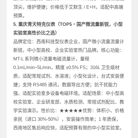
顶尖，维护便捷；价格低于艾默生 / E+H，适配中高端
预算。
5. 重庆青天特克仪表（TOP5・国产微流量新锐，小型
实验室高性价比之选）
品牌定位：西南科技型仪表企业，国产微小流量流量计
新锐，中小型高校、企业实验室热门品牌。核心功能：
MT-L 系列微小流量电磁流量计，量程
0.1mL/min~5L/min，精度 ±0.5% FS；316L 卫生级材
质，适配常规试剂、水溶液；小型化设计，台式安装便
捷；支持 RS485 通讯，数据导出方便；抗干扰能力
强，适配实验室多设备电磁环境。适配场景：中小型高
校实验室、企业研发部、水质检测、常规试剂配比、教
学实验演示。性价比：★★★★★优势：体积小、价格
亲民（进口 30%-50%），安装操作简单；1 年质保，
西南地区售后响应快，适配预算有限的中小型实验室。