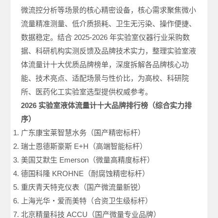
微流控分析等场景的核心精密设备，核心需求聚焦微小
流量精准测量、低介质损耗、卫生无污染、操作便捷、
数据稳定。结合 2025-2026 年实验室仪器行业采购数
据、科研机构实测反馈及品牌技术实力，整理实验室液
体流量计十大优质品牌榜单，深度拆解各品牌核心功
能、技术亮点、适配场景与性价比，为高校、科研院
所、医药化工实验室选型提供权威参考。
2026 实验室液体流量计十大品牌排行榜（综合实力排
序）
广东康宝莱智慧水务（国产精密标杆）
瑞士恩德斯豪斯 E+H（高端智能标杆）
美国艾默生 Emerson（微量高精度标杆）
德国科隆 KROHNE（耐腐蚀精密标杆）
重庆青天特克仪表（国产微流量新锐）
上海光华・爱而美特（合资卫生级标杆）
北京精量科技 ACCU（国产微量专业品牌）