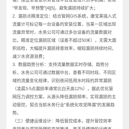
“早发现、早预警”[4][5]，避免漏损持续扩大；
2. 漏损点精准定位：结合管网GIS系统，康宝莱插入式
流量计可标记每一台设备的安装位置，当某一区域出现
流量异常时，水务公司可通过多台设备的流量数据对
比，精准定位漏损区域（误差不超过50米），无需大面
积巡检，大幅提升漏损排查效率，缩短漏损持续时间，
减少水资源浪费；
3. 数据趋势分析：支持流量数据实时存储、趋势分
析，水务公司可通过数据中台，查看不同时段、不同区
域的流量变化规律，识别夜间低用水时段的异常漏损
（凌晨3-5点漏损率通常比白天高12%），据此优化管
网压力调控方案，从源头降低漏损频率，实现漏损的主
动管控，契合当前水务行业“系统化攻坚降漏”的发展趋
势。
（三）便捷运维设计：降低管控成本，提升管控效率
产销差与漏损管理的高效推进，离不开便捷的运维支