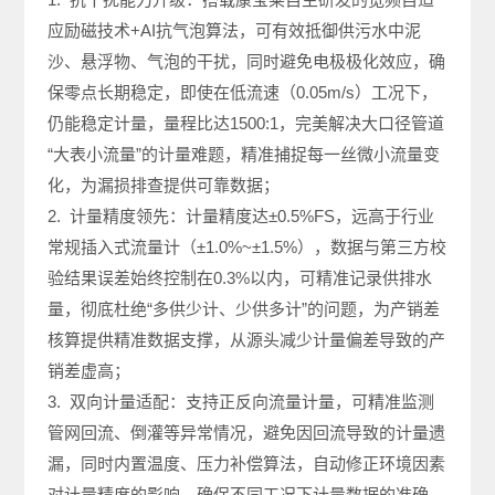
应励磁技术+AI抗气泡算法，可有效抵御供污水中泥
沙、悬浮物、气泡的干扰，同时避免电极极化效应，确
保零点长期稳定，即使在低流速（0.05m/s）工况下，
仍能稳定计量，量程比达1500:1，完美解决大口径管道
“大表小流量”的计量难题，精准捕捉每一丝微小流量变
化，为漏损排查提供可靠数据；
2. 计量精度领先：计量精度达±0.5%FS，远高于行业
常规插入式流量计（±1.0%~±1.5%），数据与第三方校
验结果误差始终控制在0.3%以内，可精准记录供排水
量，彻底杜绝“多供少计、少供多计”的问题，为产销差
核算提供精准数据支撑，从源头减少计量偏差导致的产
销差虚高；
3. 双向计量适配：支持正反向流量计量，可精准监测
管网回流、倒灌等异常情况，避免因回流导致的计量遗
漏，同时内置温度、压力补偿算法，自动修正环境因素
对计量精度的影响，确保不同工况下计量数据的准确