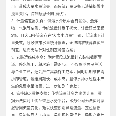
月可造成大量水量流失，而传统计量设备无法捕捉微小
流量变化，漏损隐患长期“潜伏”；
2. 计量偏差易失真：供污水介质中含有泥沙、悬浮
物、气泡等杂质，传统流量计受干扰大，计量误差常超
3%，且大口径管道存在“大表小流量”问题，低流速下计
量失效，导致供排水量统计偏差，无法精准核算真实产
销差，进而无法针对性制定降差方案；
3. 安装运维成本高：传统管段式流量计安装需截断管
道、停水施工，单次施工需3-7天，不仅影响居民生活
与企业生产，还会产生高额施工成本，同时后期维护需
拆卸管道，运维周期长、成本高，且停水排水过程中产
生的免费水量浪费，进一步加剧产销差；
4. 管控缺乏数据支撑：传统流量计多为离线计量，数
据无法实时上传至智慧水务平台，水务公司无法实时掌
握管网流量变化，难以快速识别异常流量、定位漏损
点，只能依靠人工抄表，易出现抄录误差，导致产销差