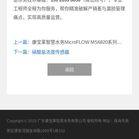
工程师全程为你服务，帮你精准破解产销差与漏损管理
痛点，实现高质量运营。
上一篇：
康宝莱智慧水务MicroFLOW MS6820系列不停水插入式污水电磁流量计：市政水务产销差降低的核心解决方案
下一篇：硝酸盐浓度传感器
返回
Copyright © 2025 广东康宝莱智慧水务有限公司 版权所有 地址：珠海市高
新区唐家湾镇金洲路1099号1栋102