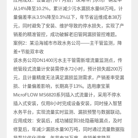
从14%降至10.2%，累计减少污水漏损水量68万吨，计
量偏差率从3.5%降至0.3%以下，年节省运维成本38万
元，同时避免了安装、维护导致的停水损失，实现了产
销差的精准管控，成功破解老旧管网漏损管控难题。
案例2：某沿海城市市政水务公司——主干管监测，降
差+节能双丰收
该水务公司DN1400污水主干管需新增流量监测点，传
统管段式流量计安装需停水72小时，预计损失超200万
元，且计量精度无法满足漏损监测需求，产销差率受漏
损、计量偏差影响，长期高于13%。选用康宝莱
MicroFLOW MS6820系列插入式流量计，采用不停水
插入式安装，仅用8小时完成设备安装，同时接入智慧
水务平台，实现流量实时监测、漏损预警与数据联动。
应用成效：安装后，成功捕捉到3处隐蔽暗漏点，及时
修复后，年减少漏损水量90万吨，同时通过流量数据指
导泵站优化调度，年节电35万度，产销差率降至