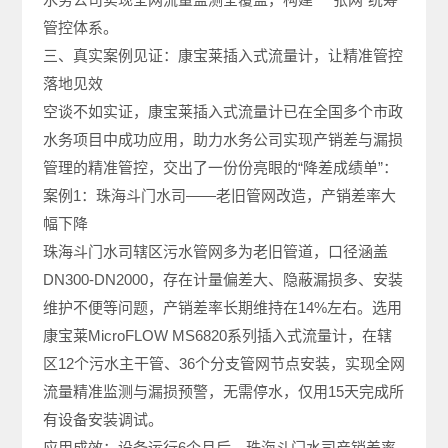
管控体系。
三、真实案例见证：康宝莱插入式流量计，让精准管控
落地见效
空谈不如实证，康宝莱插入式流量计已在全国多个市政
水务项目中成功应用，助力水务公司实现产销差与漏损
管理的精准管控，交出了一份份亮眼的“降差成绩单”：
案例1：珠海斗门水司——老旧管网改造，产销差率大
幅下降
珠海斗门水司辖区污水管网多为老旧管道，口径涵盖
DN300-DN2000，存在计量偏差大、隐蔽漏损多、安装
维护不便等问题，产销差率长期维持在14%左右。选用
康宝莱MicroFLOW MS6820系列插入式流量计，在辖
区12个污水主干管、36个分支管网节点安装，实现全网
流量精准监测与漏损预警，无需停水，仅用15天完成所
有设备安装调试。
应用成效：设备运行6个月后，珠海斗门水司产销差率