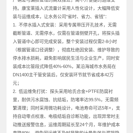
持。康宝莱插入式流量计采用人性化设计，大幅降低安
装与运维成本，让水务公司“省时、省力、省钱”：
1. 不停水插入式安装：采用专属带压开孔技术，无需
截断管道、无需停水，仅需在管道侧壁开孔，将探头插
入管道中心即可完成安装，整个安装过程仅需2-8小时
（根据管道口径调整），彻底杜绝因安装、维护导致的
停水排水损耗，避免影响居民生活与企业生产，同时安
装成本比管段式降低40%-60%，某沿海城市水务局在
DN1400主干管安装后，仅安装环节就节省成本42万
元；
2. 低运维免打扰：探头采用哈氏合金+PTFE防腐衬
里，耐供污水腐蚀、抗结垢，防堵率达99.5%，无需频
繁清理；同时采用微功耗设计，电池寿命可达5年+，支
持自动零点校准、电极结垢自诊断功能，出现异常时主
动推送报警信息，运维周期延长至24个月，年维护成本
直降80%，避免因运维不及时导致的计量失效与漏损隐