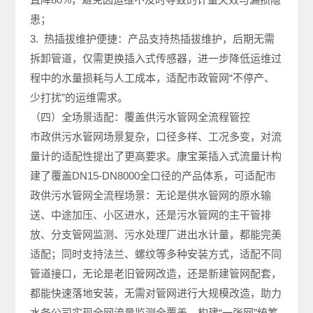
患；
3. 热插拔维护便捷：产品支持热插拔维护，后期无需
拆卸管道，仅需更换插入式传感器，进一步降低运维过
程中的水量损耗与人工成本，适配市政管网“不停产、
少打扰”的运维需求。
（四）全场景适配：覆盖供污水管网全流程管控
市政供污水管网场景复杂，口径多样、工况多变，对流
量计的适配性提出了更高要求。康宝莱插入式流量计构
建了覆盖DN15-DN8000全口径的产品体系，可适配市
政供污水管网全流程场景：无论是供水管网的原水输
送、中途加压、小区进水，还是污水管网的主干管排
放、分支管网监测、污水处理厂进出水计量，都能完美
适配；同时支持法兰、螺纹等多种安装方式，适配不同
管道接口，无论是老旧管网改造，还是新建管网配套，
都能快速落地安装，无需对管网进行大规模改造，助力
水务公司实现全网流量监测全覆盖，构建“一张网”统筹