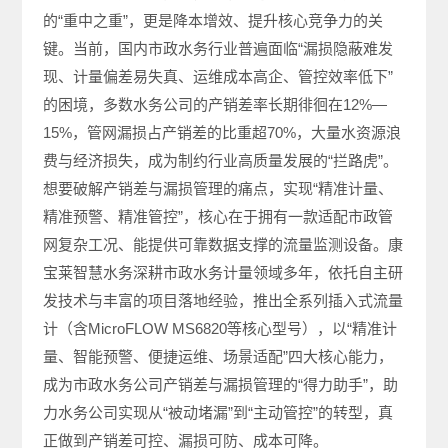
的“重中之重”，更是降本增效、提升核心竞争力的关
键。当前，国内市政水务行业普遍面临“漏损隐蔽难发
现、计量偏差易失真、运维成本高企、管控效率低下”
的困境，多数水务公司的产销差率长期徘徊在12%—
15%，管网漏损占产销差的比重超70%，大量水资源浪
费与经济损失，成为制约行业高质量发展的“拦路虎”。
想要破解产销差与漏损管理的痛点，实现“精准计量、
精准预警、精准管控”，核心在于拥有一款适配市政管
网复杂工况、能提供可靠数据支撑的流量监测设备。康
宝莱智慧水务深耕市政水务计量领域多年，依托自主研
发技术与丰富的项目落地经验，推出全系列插入式流量
计（含MicroFLOW MS6820等核心型号），以“精准计
量、智能预警、便捷运维、场景适配”四大核心能力，
成为市政水务公司产销差与漏损管理的“得力助手”，助
力水务公司实现从“被动堵漏”到“主动管控”的转型，真
正做到产销差可控、漏损可防、成本可降。