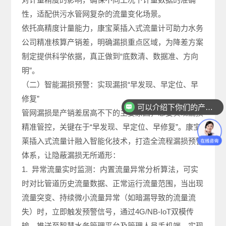
性，适配供污水管网复杂的流量变化场景。
依托高精度计量能力，康宝莱插入式流量计可助力水务
公司精准核算产销差，明确漏损重点区域，为降差方案
制定提供科学依据，真正做到“底数清、数据准、方向
明”。
（二）智能漏损预警：实现漏损“早发现、早定位、早
修复”
可以介绍下你们的产品么
管网漏损是产销差居高不下的主要原因，想要实现漏损
你们是怎么收费的呢
精准管控，关键在于“早发现、早定位、早修复”。康宝
莱插入式流量计融入智能化技术，打造全流程漏损预警
体系，让隐蔽漏损无所遁形：
1. 异常流量实时监测：内置流量异常分析算法，可实
时对比管道历史流量数据、正常运行流量范围，当出现
流量突变、持续微小流量异常（如暗漏导致的流量流
失）时，立即触发预警信号，通过4G/NB-IoT双模传
输，推送至智慧水务管理平台及管理人员手机端，实现