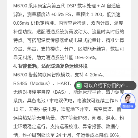
M6700 采用康宝莱第五代 DSP 数字处理 + AI 自适应
滤波，测量精度达 ±0.5% FS，量程比 1:200，低流速
0.05m/s 仍稳定精准。内置空管检测、双向计量、温度
补偿功能，适配暖通系统负荷波动大、流量时高时低的
特点。可搭配温度传感器组成电磁式能量计，精准计算
冷量、热量，支持楼栋、分户、区域能源结算，数据可
靠无纠纷，助力暖通系统节能 15%–25%。
4. 智能低耗，适配暖通复杂运维环境
M6700 搭载物联网智能模块，支持 4–20mA、
RS485（Modbus）、HART、5G/NB-IoT 等多协议，
可以介绍下你们的产品么
无缝对接楼宇自控（BAS）、能源管理平台、热力调度
系统。具备电池 / 市电双供电，电池款可连续工作 5–
10 年，无需外接电源，适配地下井室、高空管道、偏
远换热站等无电场景。防护等级IP68，潮湿、泡水、粉
尘环境稳定运行。支持远程校准、异常报警、数据存
储，维护周期延长至 24 个月，年运维成本降低 60%。