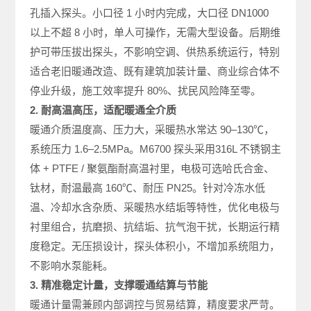
孔插入探头。小口径 1 小时内完成，大口径 DN1000
以上不超 8 小时，单人可操作，无需大型设备。后期维
护可带压拔出探头，不影响空调、供热系统运行，特别
适合老旧暖通改造、既有建筑加装计量、商业综合体不
停业升级，施工效率提升 80%、扰民风险降至零。
2. 耐高温高压，适配暖通全介质
暖通介质温度高、压力大，采暖热水常达 90–130℃，
系统压力 1.6–2.5MPa。M6700 探头采用316L 不锈钢主
体 + PTFE / 聚氨酯耐高温衬里，电极可选哈氏合金、
钛材，耐温最高 160℃、耐压 PN25。针对冷冻水低
温、冷却水含杂质、采暖热水结垢等特性，优化电极与
衬里组合，抗磨损、抗结垢、抗气泡干扰，长期运行精
度稳定。无压损设计，探头体积小，不增加系统阻力，
不影响水泵能耗。
3. 精准稳定计量，支撑暖通结算与节能
暖通计量需兼顾内部调控与贸易结算，精度要求严苛。