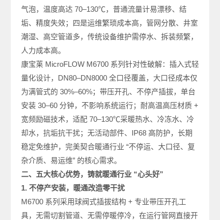
气泡，温度高达 70–130℃，普通流量计易漂移、结
垢、精度失效；四是运维繁琐成本高，管网分散、井室
潮湿、高空管道多，传统设备维护需停水、拆装频繁，
人力成本高。
康宝莱 MicroFLOW M6700 系列针对性破解：插入式轻
量化设计，DN80–DN8000 全口径覆盖，大口径成本仅
为满管式的 30%–60%；带压开孔、不停产插拔，单台
安装 30–60 分钟，不影响系统运行；耐高温高压材质 +
宽频励磁技术，适配 70–130℃采暖热水、冷冻水、冷
却水，抗垢抗干扰；无活动部件、IP68 高防护，长期
稳定免维护，完美契合暖通行业 “不停运、大口径、复
杂介质、易运维” 的核心需求。
二、五大核心优势，铸就暖通行业 “心头好”
1. 不停产安装，暖通改造零干扰
M6700 系列采用球阀式插拔结构 + 专业带压开孔工
具，无需切割管道、无需停暖停冷，在运行管网直接开