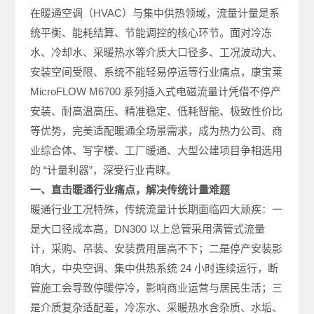
在暖通空调（HVAC）与集中供热领域，流量计量是系
统平衡、能耗结算、节能调控的核心环节。面对冷冻
水、冷却水、采暖热水等介质大口径多、工况波动大、
安装空间受限、系统不能轻易停运等行业痛点，康宝莱
MicroFLOW M6700 系列插入式电磁流量计凭借不停产
安装、耐高温高压、精准稳定、低耗智能、极致性价比
等优势，完美适配暖通全场景需求，成为热力公司、商
业综合体、写字楼、工厂暖通、大型公建项目争相选用
的 “计量利器”，深受行业青睐。
一、直击暖通行业痛点，解决传统计量难题
暖通行业工况特殊，传统流量计长期面临四大顽疾：一
是大口径成本高，DN300 以上总管采用满管式流量
计，采购、吊装、安装费用居高不下；二是停产安装影
响大，中央空调、集中供热系统 24 小时连续运行，断
管施工会导致停暖停冷，影响商业运营与居民生活；三
是介质复杂适配差，冷冻水、采暖热水含杂质、水垢、