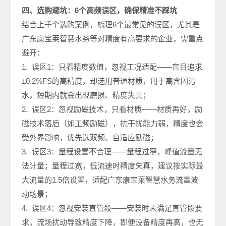
四、选购避坑：6个高频误区，确保精准不踩坑
结合上千个选购案例，梳理6个最常见的误区，尤其是
广东康宝莱智慧水务等对精度有高要求的企业，需重点
避开：
1. 误区1：只看精度数值，忽视工况适配——盲目追求
±0.2%FS的高精度，却选用普通材质，用于高含固污
水，短期内就会出现磨损、精度失真；
2. 误区2：忽视励磁技术，只看材质——材质再好，励
磁技术落后（如工频励磁），抗干扰能力弱，精度也会
受外界影响，优先选双频、自适应励磁；
3. 误区3：量程设置不合理——量程过窄，峰值流量无
法计量；量程过宽，低流速时精度失真，建议按实际最
大流量的1.5倍设置，适配广东康宝莱智慧水务流量波
动场景；
4. 误区4：忽视安装直管段——安装时未满足直管段要
求，流场扰动导致精度下降，即便设备精度再高，也无