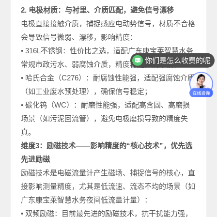
2. 电极材质：与衬里、介质匹配，避免信号漂移
电极直接接触介质，捕捉感应电动势信号，材质不合格
会导致信号微弱、漂移，影响精度：
• 316L不锈钢：性价比之选，适配广东康宝莱智慧水务
你们是怎么收费的呢
常规市政污水、弱腐蚀介质，精度稳定，成本低；
• 哈氏合金（C276）：耐腐蚀性能强，适配强腐蚀介质
（如工业废水预处理），确保信号稳定；
• 碳化钨（WC）：耐磨性能强，适配高含固、高磨损
场景（如污泥回流管），避免电极磨损导致的精度失
真。
维度3：励磁技术——影响精度的“核心技术”，优先选
先进励磁
励磁技术是电磁流量计产生磁场、捕捉信号的核心，直
接影响测量精度，尤其是低流速、流态不均的场景（如
广东康宝莱智慧水务夜间低流量计量）：
• 双频励磁：目前最先进的励磁技术，抗干扰能力强，