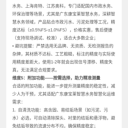
水务、上海肯特、江苏奥科，专门适配国内市政水务、
环保治理等场景，尤其是广东康宝莱智慧水务，深耕智
慧水务领域，产品贴合市政污水、污泥处理等工况，精
度达标（±0.5%FS-±1.0%FS），价格实惠，售后便捷
（支持现场调试、校准），适合大多数企业；
• 避坑提醒：严禁选用无品牌、无资质、无检测报告的
杂牌，其材质不达标、工艺粗糙，标注的精度与实际使
用精度差距大，使用1-2年就会出现信号漂移、精度失
真，无法满足合规要求。
维度5：附加功能——按需选择，助力精准测量
合适的附加功能，能进一步提升测量精度的稳定性，减
少人为干预，尤其适配广东康宝莱智慧水务智慧化运维
需求：
1. 自清洗功能：高含固、易结垢场景（如污泥、污
水）必选，可自动清除探头、衬里的结垢和悬浮物，避
免结垢导致的流速分布不均，确保精度稳定；