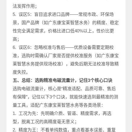
法发挥作用；
5. 误区5：盲目追求进口品牌——常规市政、环保场
景，国产品牌（如广东康宝莱智慧水务）的精度、稳定
性完全满足需求，价格比进口低40%以上，性价比更
高；
6. 误区6：忽略校准与售后——优质设备需要定期校
准，选购时需确认厂家是否提供校准服务（如广东康宝
莱智慧水务提供现场校准），避免后期无法校准导致精
度失控。
五、总结：选购精准电磁流量计，记住3个核心口诀
选购电磁流量计，核心是“精准适配、品质可靠、售后
有保障”，记住以下3个口诀，就能快速选到最精准的测
量工具，适配广东康宝莱智慧水务等各类场景：
1. 工况为先：先明确介质、管道、精度需求，再选
型，脱离工况的高精度毫无意义；
2. 精度为王：不看单纯数值，重点看基本误差、重复