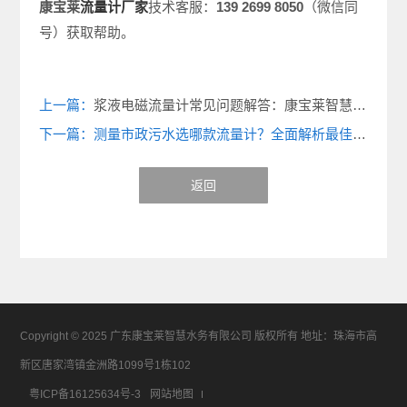
康宝莱
流量计厂家
技术客服：
139 2699 8050
（微信同
号）获取帮助。
上一篇：
浆液电磁流量计常见问题解答：康宝莱智慧水务 专家帮您快速解决困惑
下一篇：测量市政污水选哪款流量计？全面解析最佳选择！
返回
Copyright © 2025 广东康宝莱智慧水务有限公司 版权所有 地址：珠海市高
新区唐家湾镇金洲路1099号1栋102
粤ICP备16125634号-3
网站地图