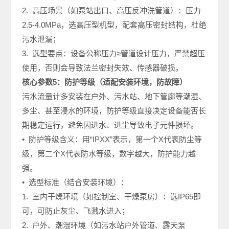
2. 高压场景（如泵站出口、高压反冲洗管道）：压力
2.5-4.0MPa，选高压型机型，配套高压密封结构，杜绝
污水泄漏；
3. 选型要点：设备公称压力≥管道设计压力，严禁超压
使用，否则会导致法兰密封失效、传感器破损。
核心参数5：防护等级（适配安装环境，防故障）
污水流量计多安装在户外、污水站、地下管廊等潮湿、
多尘、甚至浸水的环境，防护等级直接决定设备能否长
期稳定运行，避免因进水、进尘导致电子元件损坏。
• 防护等级含义：用“IPXX”表示，第一个X代表防尘等
级，第二个X代表防水等级，数字越大，防护能力越
强。
• 选型标准（结合安装环境）：
1. 室内干燥环境（如控制室、干燥泵房）：选IP65即
可，可防止灰尘、飞溅水进入；
2. 户外、潮湿环境（如污水站户外管道、露天泵