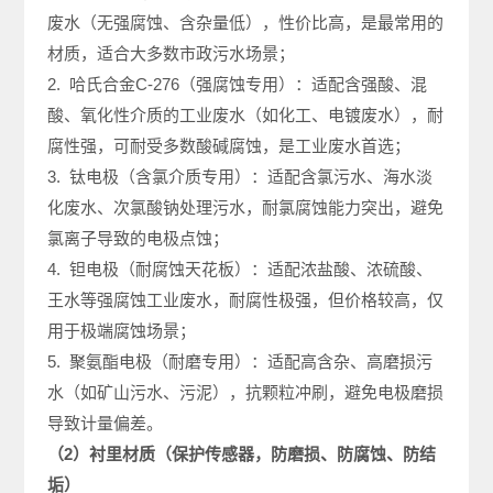
废水（无强腐蚀、含杂量低），性价比高，是最常用的
材质，适合大多数市政污水场景；
2. 哈氏合金C-276（强腐蚀专用）：适配含强酸、混
酸、氧化性介质的工业废水（如化工、电镀废水），耐
腐性强，可耐受多数酸碱腐蚀，是工业废水首选；
3. 钛电极（含氯介质专用）：适配含氯污水、海水淡
化废水、次氯酸钠处理污水，耐氯腐蚀能力突出，避免
氯离子导致的电极点蚀；
4. 钽电极（耐腐蚀天花板）：适配浓盐酸、浓硫酸、
王水等强腐蚀工业废水，耐腐性极强，但价格较高，仅
用于极端腐蚀场景；
5. 聚氨酯电极（耐磨专用）：适配高含杂、高磨损污
水（如矿山污水、污泥），抗颗粒冲刷，避免电极磨损
导致计量偏差。
（2）衬里材质（保护传感器，防磨损、防腐蚀、防结
垢）