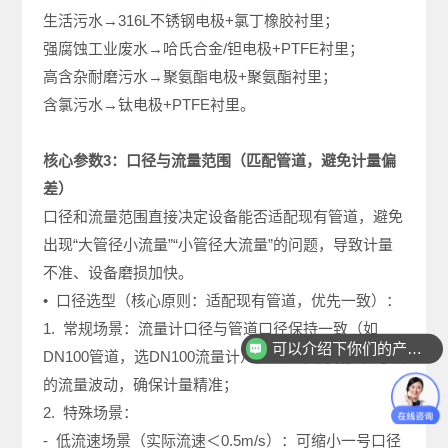
生活污水→316L不锈钢电极+氯丁橡胶衬里；
强腐蚀工业废水→哈氏合金/钽电极+PTFE衬里；
高含杂耐磨污水→聚氨酯电极+聚氨酯衬里；
含氯污水→钛电极+PTFE衬里。
核心参数3：口径与流量范围（匹配管道，避免计量偏
差）
口径和流量范围直接决定设备能否适配现有管道，避免
出现“大管径小流量”“小管径大流量”的问题，导致计量
不准、设备磨损加快。
• 口径选型（核心原则：适配现有管道，优先一致）：
可以介绍下你们的产品么
1. 常规场景：流量计口径与管道口径保持一致（如
你们是怎么收费的呢
DN100管道，选DN100流量计），避免节流或扩径导致
的流量波动，确保计量精准；
2. 特殊场景：
- 低流速场景（实际流速＜0.5m/s）：可缩小一号口径