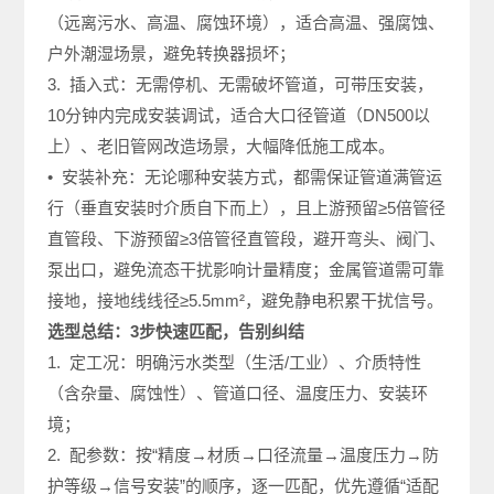
（远离污水、高温、腐蚀环境），适合高温、强腐蚀、
户外潮湿场景，避免转换器损坏；
3. 插入式：无需停机、无需破坏管道，可带压安装，
10分钟内完成安装调试，适合大口径管道（DN500以
上）、老旧管网改造场景，大幅降低施工成本。
• 安装补充：无论哪种安装方式，都需保证管道满管运
行（垂直安装时介质自下而上），且上游预留≥5倍管径
直管段、下游预留≥3倍管径直管段，避开弯头、阀门、
泵出口，避免流态干扰影响计量精度；金属管道需可靠
接地，接地线线径≥5.5mm²，避免静电积累干扰信号。
选型总结：3步快速匹配，告别纠结
1. 定工况：明确污水类型（生活/工业）、介质特性
（含杂量、腐蚀性）、管道口径、温度压力、安装环
境；
2. 配参数：按“精度→材质→口径流量→温度压力→防
护等级→信号安装”的顺序，逐一匹配，优先遵循“适配