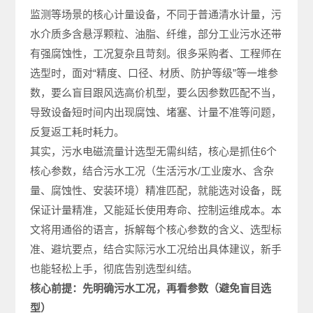
监测等场景的核心计量设备，不同于普通清水计量，污
水介质多含悬浮颗粒、油脂、纤维，部分工业污水还带
有强腐蚀性，工况复杂且苛刻。很多采购者、工程师在
选型时，面对“精度、口径、材质、防护等级”等一堆参
数，要么盲目跟风选高价机型，要么因参数匹配不当，
导致设备短时间内出现腐蚀、堵塞、计量不准等问题，
反复返工耗时耗力。
其实，污水电磁流量计选型无需纠结，核心是抓住6个
核心参数，结合污水工况（生活污水/工业废水、含杂
量、腐蚀性、安装环境）精准匹配，就能选对设备，既
保证计量精准，又能延长使用寿命、控制运维成本。本
文将用通俗的语言，拆解每个核心参数的含义、选型标
准、避坑要点，结合实际污水工况给出具体建议，新手
也能轻松上手，彻底告别选型纠结。
核心前提：先明确污水工况，再看参数（避免盲目选
型）