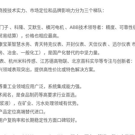
商按技术实力、市场定位和品牌影响力分为三个梯队：
门子 、科隆、艾默生、横河电机 、ABB技术领导者：精度、可靠
贸易结算），价格也相应最高。
康宝莱智慧水务、青天特克仪表、开封仪表、天信仪表 、迅尔仪表 
务、冶金、一般化工），是国产化替代的中坚力量。
仪表、杭州米科传感、江苏德高物联、北京首科实华等专注与创新者
兴领域表现突出，提供高性价比或特色解决方案。
等重工业领域应用广泛，系统集成能力强。
术闻名，是食品制药等高要求行业首选。
浆液），在矿业、污水处理领域有优势。
产品定位高端替代进口。
用户复购率和长期稳定性方面口碑较好。