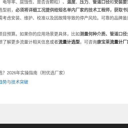
、电导率、腐蚀性、是否含颗粒）、
温度
、
压力
、
管道口径
和
安装要
选型前，
必须将详细工况提供给短名单内厂家的技术工程师，获取书
需考虑安装、维护、校准以及因故障导致的停产风险。可靠的品牌虽
项目预算。如果你的应用场景更具体，比如
测量何种介质、管道口径
想了解更多流量计相关信息或者
流量计选型
，可咨询
康宝莱
流量
计厂
？2026年实操指南（附优选厂家）
趋势与技术突破