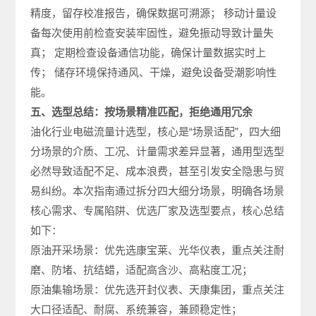
精度，留存校准报告，确保数据可溯源； 移动计量设
备每次使用前检查安装牢固性，避免振动导致计量失
真； 定期检查设备通信功能，确保计量数据实时上
传； 储存环境保持通风、干燥，避免设备受潮影响性
能。
五、选型总结：按场景精准匹配，拒绝通用冗余
油化行业电磁流量计选型，核心是“场景适配”，四大细
分场景的介质、工况、计量需求差异显著，通用型选型
必然导致适配不足、成本浪费，甚至引发安全隐患与贸
易纠纷。本次指南通过拆分四大细分场景，明确各场景
核心需求、专属陷阱、优选厂家及选型要点，核心总结
如下：
原油开采场景：优先选康宝莱、光华仪表，重点关注耐
磨、防堵、抗结蜡，适配高含沙、高粘度工况；
原油集输场景：优先选开封仪表、天康集团，重点关注
大口径适配、耐腐、系统兼容，兼顾稳定性；