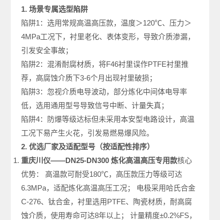
1. 场景专属选型陷阱
陷阱1：选用常规高温高压款，温度＞120℃、压力＞
4MPa工况下，衬里老化、表体变形，导致介质渗漏，
引发安全事故；
陷阱2：混淆耐腐材质，将F46衬里误作PTFE衬里推
荐，高腐蚀介质下3-6个月出现衬里破损；
陷阱3：忽视介质电导波动，部分炼化中间体电导率
低，选用通用型号导致信号中断、计量失真；
陷阱4：防爆等级达标但未采用本安型电路设计，高温
工况下易产生火花，引发易燃易爆风险。
2. 优选厂家及适配型号（按适配性排序）
重庆川仪——DN25-DN300 炼化高温高压专用款
核心
优势： 高温款可耐受180℃，高压款压力等级可达
6.3MPa，适配炼化高温高压工况； 电极采用哈氏合金
C-276、钛合金，衬里选用PTFE、陶瓷材质，耐高腐
蚀介质，使用寿命可达8年以上； 计量精度±0.2%FS，