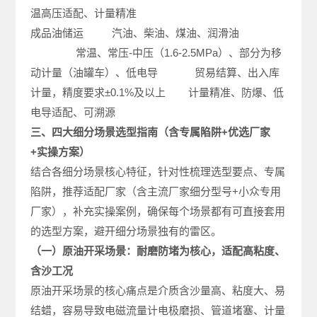
温高压适配、计量精准
成品油储
运
汽油、柴油、煤油、润滑油
常温、常压-中压（1.6-2.5MPa）、部分为移
动计量（油罐车）、低电导 贸易结算、出入库
计量，精度要求±0.1%及以上 计量精准、防爆、低
电导适配、可溯源
三、四大细分场景选型指南（含专属陷阱+优选厂家
+实操方案）
结合各细分场景核心特征，针对性梳理选型要点、专属
陷阱，推荐适配厂家（含主流厂家细分型号+小众专用
厂家），补充实操案例，确保每个场景都有可直接套用
的选型方案，避开细分场景独有的雷区。
（一）原油开采场景：耐磨防堵为核心，适配高粘度、
含沙工况
原油开采场景的核心痛点是介质含沙量高、粘度大、易
结蜡，容易导致电磁流量计电极磨损、管道堵塞、计量