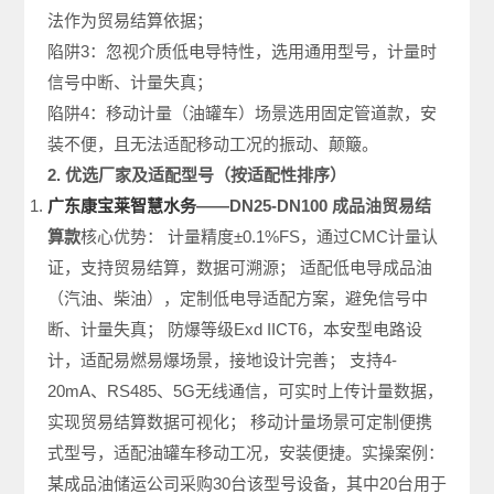
法作为贸易结算依据；
陷阱3：忽视介质低电导特性，选用通用型号，计量时
信号中断、计量失真；
陷阱4：移动计量（油罐车）场景选用固定管道款，安
装不便，且无法适配移动工况的振动、颠簸。
2. 优选厂家及适配型号（按适配性排序）
广东康宝莱智慧水务
——DN25-DN100 成品油贸易结
算款
核心优势： 计量精度±0.1%FS，通过CMC计量认
证，支持贸易结算，数据可溯源； 适配低电导成品油
（汽油、柴油），定制低电导适配方案，避免信号中
断、计量失真； 防爆等级Exd IICT6，本安型电路设
计，适配易燃易爆场景，接地设计完善； 支持4-
20mA、RS485、5G无线通信，可实时上传计量数据，
实现贸易结算数据可视化； 移动计量场景可定制便携
式型号，适配油罐车移动工况，安装便捷。实操案例：
某成品油储运公司采购30台该型号设备，其中20台用于