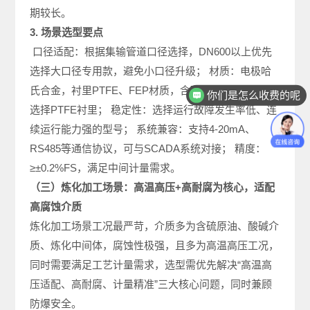
期较长。
3. 场景选型要点
口径适配：根据集输管道口径选择，DN600以上优先
选择大口径专用款，避免小口径升级； 材质：电极哈
你们是怎么收费的呢
氏合金，衬里PTFE、FEP材质，含硫量高的场景优先
现在有优惠活动吗
选择PTFE衬里； 稳定性：选择运行故障发生率低、连
续运行能力强的型号； 系统兼容：支持4-20mA、
RS485等通信协议，可与SCADA系统对接； 精度：
≥±0.2%FS，满足中间计量需求。
（三）炼化加工场景：高温高压+高耐腐为核心，适配
高腐蚀介质
炼化加工场景工况最严苛，介质多为含硫原油、酸碱介
质、炼化中间体，腐蚀性极强，且多为高温高压工况，
同时需要满足工艺计量需求，选型需优先解决“高温高
压适配、高耐腐、计量精准”三大核心问题，同时兼顾
防爆安全。