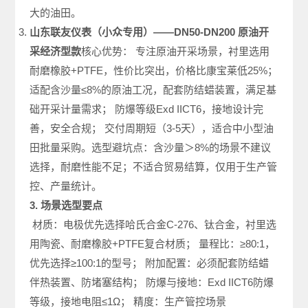
大的油田。
山东联友仪表（小众专用）——DN50-DN200 原油开
采经济型款
核心优势： 专注原油开采场景，衬里选用
耐磨橡胶+PTFE，性价比突出，价格比康宝莱低25%；
适配含沙量≤8%的原油工况，配套防结蜡装置，满足基
础开采计量需求； 防爆等级Exd IICT6，接地设计完
善，安全合规； 交付周期短（3-5天），适合中小型油
田批量采购。选型避坑点：含沙量＞8%的场景不建议
选择，耐磨性能不足；不适合贸易结算，仅用于生产管
控、产量统计。
3. 场景选型要点
材质：电极优先选择哈氏合金C-276、钛合金，衬里选
用陶瓷、耐磨橡胶+PTFE复合材质； 量程比：≥80:1，
优先选择≥100:1的型号； 附加配置：必须配套防结蜡
伴热装置、防堵塞结构； 防爆与接地：Exd IICT6防爆
等级，接地电阻≤1Ω； 精度：生产管控场景