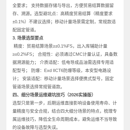
全要求； 支持数据存储与导出，方便贸易结算数据留
存、溯源。选型避坑点：高精度贸易结算（精度要求
±0.1%）不建议选择；移动计量场景需定制，常规款适
配固定管道。
3. 场景选型要点
精度：贸易结算场景≥±0.1%FS，出入库辅助计量
≥±0.2%FS； 合规性：必须通过CMC计量认证，具备数
据溯源能力； 介质适配：低电导成品油需选择专用适
配型号； 防爆：Exd IICT6防爆等级，本安型电路设
计； 安装适配：移动计量场景选择便携式型号，固定
管道场景选择常规管道款。
四、细分场景运维避坑技巧（2026实操版）
选型只是第一步，后期运维直接影响设备使用寿命、计
量精度与安全合规，结合四大细分场景的特点，梳理专
属运维技巧，降低全生命周期成本，避免运维不当导致
的设备故障与选型失误。