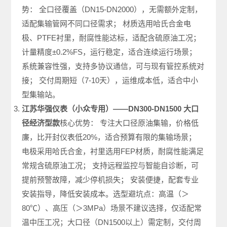
势： 全口径覆盖（DN15-DN2000），无需额外定制，
适配集输管网不同口径需求； 材质选用哈氏合金电
极、PTFE衬里，耐腐性能达标，适配含硫原油工况；
计量精度±0.2%FS，运行稳定，适合连续运行场景；
系统兼容性强，支持多协议通信，可与现有管控系统对
接； 交付周期短（7-10天），运维成本低，适合中小
型集输站。
江苏华强仪表（小众专用）——DN300-DN1500 大口
径经济型款
核心优势： 专注大口径原油集输，价格低
廉，比开封仪表低20%，适合预算有限的集输场景；
电极采用哈氏合金，衬里选用FEP材质，耐腐性能满足
常规含硫原油工况； 支持远程监控与智能自诊断，可
提前预警故障，减少停机损失； 安装便捷，配套专业
安装指导，降低安装成本。选型避坑点：高温（＞
80℃）、高压（＞3MPa）场景不建议选择，仅适配常
温中压工况；大口径（DN1500以上）需定制，交付周