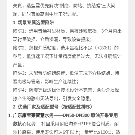
失真，选型需优先解决“耐磨、防堵、抗结蜡”三大问
题，同时兼顾高温中压工况适配。
1. 场景专属选型陷阱
陷阱1：选用普通衬里材质，易被沙粒磨损，3个月内出
现衬里破损、介质渗漏，导致设备报废；
陷阱2：忽视介质粘度，选用量程比不足（＜80:1）的
型号，低流速工况下计量精度偏差过大，无法准确统计
产量；
陷阱3：未配置防结蜡装置，低温工况下介质结蜡，堵
塞电极与管道，影响生产连续性；
陷阱4：防爆等级达标但接地设计不完善，含沙介质摩
擦产生的静电无法导出，引发安全隐患。
2. 优选厂家及适配型号（按适配性排序）
广东康宝莱智慧水务
——DN50-DN300 原油开采专用
款
核心优势： 衬里采用耐磨陶瓷+PTFE复合材质，耐
沙粒磨损，使用寿命可达6年以上； 量程比≥100:1，适