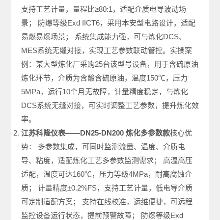
支持工艺计量，量程比≥80:1，适配介质电导波动场
景； 防爆等级Exd IICT6，采用本安型电路设计，适配
易燃易爆场景； 系统集成能力强，可与炼化DCS、
MES系统无缝对接，实现工艺参数联动管控。实操案
例：某大型炼化厂采购25台该型号设备，用于含硫原油
炼化环节，介质为含酸含硫原油，温度150℃，压力
5MPa，运行10个月无故障，计量精度稳定，与炼化
DCS系统无缝对接，可实时调整工艺参数，提升炼化效
率。
江苏科隆仪表——DN25-DN200 炼化多参数款
核心优
势： 多参数集成，可同时监测流量、温度、介质电
导、粘度，适配炼化工艺多参数监测需求； 高温高压
适配，温度可达160℃，压力等级4MPa，耐高腐蚀介
质； 计量精度±0.2%FS，支持工艺计量，低电导介质
可定制适配方案； 支持在线校准，运维便捷，可远程
监控设备运行状态，提前预警故障； 防爆等级Exd