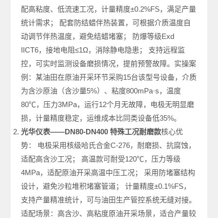
配高粘度、低流速工况，计量精度±0.2%FS，满足产量
统计需求； 配套防结蜡伴热装置，可根据介质温度自
动调节伴热温度，避免结蜡堵塞； 防爆等级Exd
IICT6，接地电阻≤1Ω，消除静电隐患； 支持远程监
控，可实时监测设备磨损情况，提前预警故障。实操案
例：某油田在原油开采环节采购15台该型号设备，介质
为含沙原油（含沙量5%）、粘度800mPa·s，温度
80℃，压力3MPa，运行12个月无故障，电极无明显磨
损，计量精度稳定，运维成本比同类设备低35%。
光华仪表——DN80-DN400 特殊工况耐磨款
核心优
势： 电极采用核级哈氏合金C-276，耐磨损、抗腐蚀，
适配高含沙工况； 高温款可耐受120℃，压力等级
4MPa，适配原油开采高温中压工况； 采用防堵塞结构
设计，避免沙粒堆积堵塞管道； 计量精度±0.1%FS，
支持产量精准统计，可与油田生产管控系统无缝对接。
适配场景：高含沙、高粘度原油开采场景，适合产量较