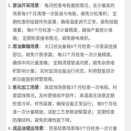
原油开采场景
： 每月检查电极磨损情况，含沙量高的
场景每3个月清理一次管道与电极，避免沙粒堆积； 定
期检查防结蜡伴热装置，确保温度调节正常，避免结蜡
堵塞； 每6个月校准一次计量精度，确保产量统计准
确； 定期检查接地情况，避免静电堆积。
原油集输场景
： 大口径设备每6个月检查一次管道连接
部位，避免介质渗漏； 每12个月校准一次计量精度，
确保中间计量准确； 定期清理管道内壁，避免杂质堆
积影响计量； 实时监测设备运行状态，利用智能自诊
断功能提前预警故障。
炼化加工场景
： 高腐蚀场景每3个月检查一次电极、衬
里腐蚀情况，及时更换损坏部件； 高温高压场景定期
检查冷却、伴热装置，确保设备正常运行； 每6个月校
准一次计量精度，适配工艺参数调整需求； 定期检查
防爆结构，避免防爆性能下降。
成品油储运场景
： 贸易结算场景每3个月校准一次计量