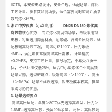
IICT6，本安型电路设计，安全合规。适配场景：炼化
工艺计量、多参数监测场景，适合需要同时监测介质参
数的炼化环节。
浙江中控仪表（小众专用）——DN25-DN150 炼化高
腐蚀款
核心优势： 专注炼化高腐蚀场景，电极采用钽
电极，衬里选用陶瓷材质，耐酸碱、含硫介质腐蚀，适
配极端高腐蚀工况； 高温可达140℃，压力等级
4MPa，满足炼化常规高温高压需求； 计量精度
±0.2%FS，支持工艺计量，信号稳定，不易受介质干
扰； 价格比川仪低25%，适合中小型炼化企业高腐蚀
场景采购。选型避坑点：极端高温（＞140℃）、高压
（＞4MPa）场景不建议选择；钽电极成本较高，批量
采购可协商优惠。
3. 场景选型要点
高温高压适配：温度＞80℃优先选择高温型，压力＞
1.6MPa选择高压款，预留20%余量； 材质：高腐蚀场