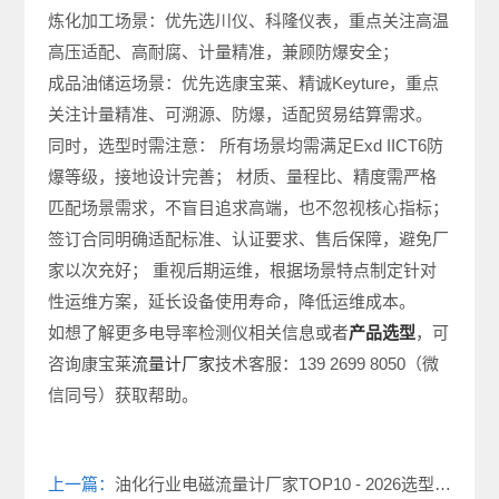
炼化加工场景：优先选川仪、科隆仪表，重点关注高温
高压适配、高耐腐、计量精准，兼顾防爆安全；
成品油储运场景：优先选康宝莱、精诚Keyture，重点
关注计量精准、可溯源、防爆，适配贸易结算需求。
同时，选型时需注意： 所有场景均需满足Exd IICT6防
爆等级，接地设计完善； 材质、量程比、精度需严格
匹配场景需求，不盲目追求高端，也不忽视核心指标；
签订合同明确适配标准、认证要求、售后保障，避免厂
家以次充好； 重视后期运维，根据场景特点制定针对
性运维方案，延长设备使用寿命，降低运维成本。
如想了解更多电导率检测仪相关信息或者
产品选型
​，可
咨询
康宝莱
流量计厂家
技术客服：139 2699 8050（微
信同号）获取帮助。
上一篇：
油化行业电磁流量计厂家TOP10 - 2026选型避坑实操版