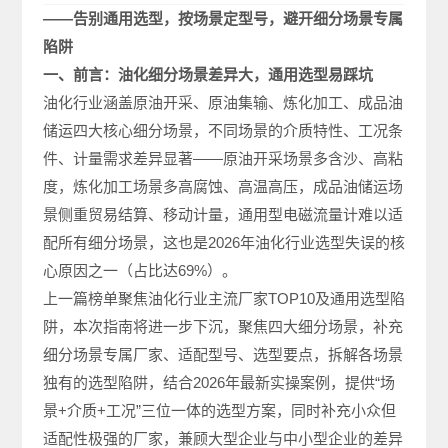
——告别通用选型，按场景定型号，避开细分场景专属
陷阱
一、前言：油化细分场景差异大，通用选型易踩坑
油化行业涵盖原油开采、原油集输、炼化加工、成品油
储运四大核心细分场景，不同场景的介质特性、工况条
件、计量需求差异显著——原油开采场景多含沙、高粘
度，炼化加工场景多高腐蚀、高温高压，成品油储运场
景侧重贸易结算、移动计量，通用型电磁流量计难以适
配所有细分场景，这也是2026年油化行业选型失误的核
心原因之一（占比达69%）。
上一篇榜单聚焦油化行业主流厂家TOP10及通用选型陷
阱，本次指南将进一步下沉，聚焦四大细分场景，补充
细分场景专属厂家、适配型号、选型要点，拆解各场景
独有的选型陷阱，结合2026年最新实操案例，提供“场
景+介质+工况”三位一体的选型方案，同时补充小众但
适配性极强的厂家，兼顾大型企业与中小型企业的差异