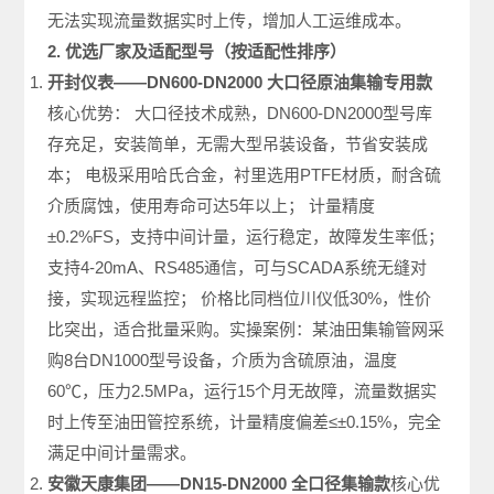
无法实现流量数据实时上传，增加人工运维成本。
2. 优选厂家及适配型号（按适配性排序）
开封仪表——DN600-DN2000 大口径原油集输专用款
核心优势： 大口径技术成熟，DN600-DN2000型号库
存充足，安装简单，无需大型吊装设备，节省安装成
本； 电极采用哈氏合金，衬里选用PTFE材质，耐含硫
介质腐蚀，使用寿命可达5年以上； 计量精度
±0.2%FS，支持中间计量，运行稳定，故障发生率低；
支持4-20mA、RS485通信，可与SCADA系统无缝对
接，实现远程监控； 价格比同档位川仪低30%，性价
比突出，适合批量采购。实操案例：某油田集输管网采
购8台DN1000型号设备，介质为含硫原油，温度
60℃，压力2.5MPa，运行15个月无故障，流量数据实
时上传至油田管控系统，计量精度偏差≤±0.15%，完全
满足中间计量需求。
安徽天康集团——DN15-DN2000 全口径集输款
核心优