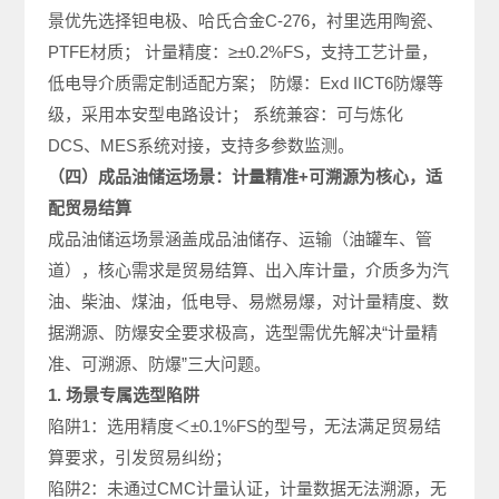
景优先选择钽电极、哈氏合金C-276，衬里选用陶瓷、
PTFE材质； 计量精度：≥±0.2%FS，支持工艺计量，
低电导介质需定制适配方案； 防爆：Exd IICT6防爆等
级，采用本安型电路设计； 系统兼容：可与炼化
DCS、MES系统对接，支持多参数监测。
（四）成品油储运场景：计量精准+可溯源为核心，适
配贸易结算
成品油储运场景涵盖成品油储存、运输（油罐车、管
道），核心需求是贸易结算、出入库计量，介质多为汽
油、柴油、煤油，低电导、易燃易爆，对计量精度、数
据溯源、防爆安全要求极高，选型需优先解决“计量精
准、可溯源、防爆”三大问题。
1. 场景专属选型陷阱
陷阱1：选用精度＜±0.1%FS的型号，无法满足贸易结
算要求，引发贸易纠纷；
陷阱2：未通过CMC计量认证，计量数据无法溯源，无