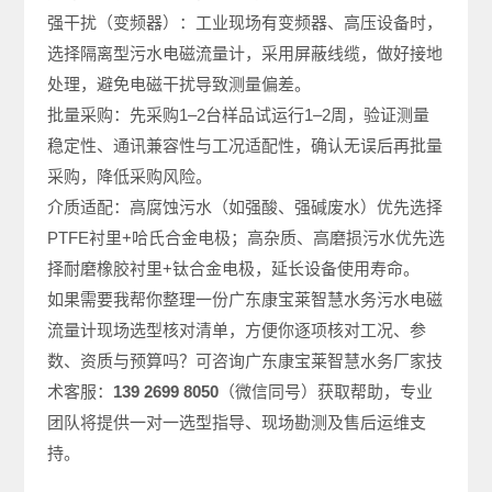
强干扰（变频器）：工业现场有变频器、高压设备时，
选择隔离型污水电磁流量计，采用屏蔽线缆，做好接地
处理，避免电磁干扰导致测量偏差。
批量采购：先采购1–2台样品试运行1–2周，验证测量
稳定性、通讯兼容性与工况适配性，确认无误后再批量
采购，降低采购风险。
介质适配：高腐蚀污水（如强酸、强碱废水）优先选择
PTFE衬里+哈氏合金电极；高杂质、高磨损污水优先选
择耐磨橡胶衬里+钛合金电极，延长设备使用寿命。
如果需要我帮你整理一份广东康宝莱智慧水务污水电磁
流量计现场选型
核对清单，方便你逐项核对工况、参
数、资质与预算吗？可咨询广东康宝莱
智慧水务厂家
​技
术客服：
139 2699 8050
（微信同号）获取帮助，专业
团队将提供一对一选型指导、现场勘测及售后运维支
持。