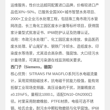
运维服务，性价比远超同配置进口品牌，价格较进口产
品低30%~50%，已服务全国300+城市智慧水务项目、
2000+工业企业污水处理工程，包括珠三角市政污水管
网改造、长三角化工园区废水计量等标杆项目，获得国
家计量型式批准证书、IP68防护认证及防爆认证。
适用：市政污水处理厂、化工园区废水排放、食品医药
废水处理、矿山尾矿水、钢铁厂冷却水、造纸废水、印
染废水等场景，尤其适合高杂质、强腐蚀、大口径污水
计量场景，可满足污染源在线监测相关要求。
西门子（Siemens，德国）
核心优势：SITRANS FM MAGFLO系列污水电磁流量
计，采用双频励磁技术，抗电磁干扰能力极强，能有效
抵御工业现场变频器、高压设备的干扰，测量精度达
±0.15%FS，量程比1000:1，适配DN10~DN2000口
径。衬里采用耐磨橡胶、PTFE材质，电极可选不锈
钢、哈氏合金，耐污水中颗粒物磨损与化学腐蚀，IP68