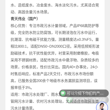
水、造纸废水、冶金废水、海水淡化污水，尤其适合晃
动、高固含量污水场景。
青天伟业（国产）
核心优势：专注市政污水计量领域，产品IP68高防护等
级，完全防水防尘防腐蚀，可长期浸泡在污水中运行，
抗潮湿、抗电磁干扰能力强，测量精度达±0.3%FS，量
程比800:1，适配DN50~DN2000口径。采用低频矩形波
励磁技术，抗干扰性能优异，衬里采用耐磨橡胶，电极
采用不锈钢材质，适配市政污水中悬浮物、杂质较多的
场景，价格亲民，性价比突出。国内40+办事处，24小
时售后响应，标准产品2天交付，市政污水市场份额
高，已服务全国200余个地级市水务漏损监测项目，误
可以介绍下你们的产品么
报率低于3%。
适用：市政污水处理厂、雨水泵站、露天污水池、城市
你们是怎么收费的呢
管网污水计量、农村污水处理站，尤其适合市政民生类
污水计量场景。