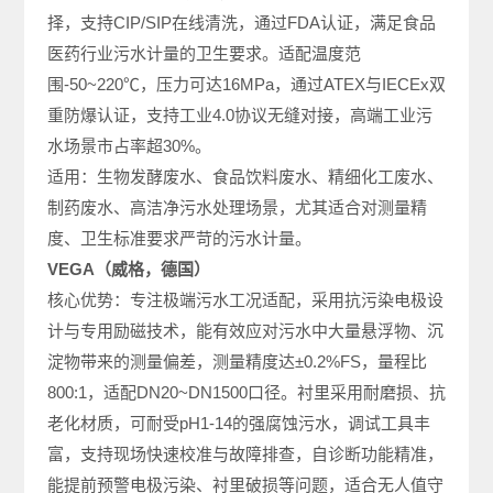
择，支持CIP/SIP在线清洗，通过FDA认证，满足食品
医药行业污水计量的卫生要求。适配温度范
围-50~220℃，压力可达16MPa，通过ATEX与IECEx双
重防爆认证，支持工业4.0协议无缝对接，高端工业污
水场景市占率超30%。
适用：生物发酵废水、食品饮料废水、精细化工废水、
制药废水、高洁净污水处理场景，尤其适合对测量精
度、卫生标准要求严苛的污水计量。
VEGA（威格，德国）
核心优势：专注极端污水工况适配，采用抗污染电极设
计与专用励磁技术，能有效应对污水中大量悬浮物、沉
淀物带来的测量偏差，测量精度达±0.2%FS，量程比
800:1，适配DN20~DN1500口径。衬里采用耐磨损、抗
老化材质，可耐受pH1-14的强腐蚀污水，调试工具丰
富，支持现场快速校准与故障排查，自诊断功能精准，
能提前预警电极污染、衬里破损等问题，适合无人值守