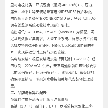
里与电极材质；环境温度（常规-40~120℃）、压力，
露天、地下井等安装场景需选择IP67/IP68防护等级，
防爆场景需具备ATEX/CNEX防爆认证，符合《水污染
源在线监测系统验收技术规范》要求。
输出通讯：4–20mA、RS485（Modbus）为标配，满
足常规数据采集需求；大型工业系统、智慧水务平台需
选择支持PROFINET/FF、NB-IoT/LoRa通讯协议的型
号，实现数据实时上传与远程管控。
供电与安装：根据安装场景选择两线制（24V DC）或
四线制（220V AC）供电；安装需遵循前后直管段要求
（前≥5倍管径，后≥3倍管径），避免阀门、弯头遮挡，
确保测量精准，明渠污水需按相关规范安装预处理装
置。
二、品牌与预算匹配表
预算档位推荐品牌最佳场景注意事项
高端（1 万 +）西门子、E+H、罗斯蒙特大型化工/能