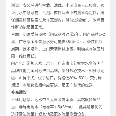
测试：安装后进行空载、满载、中间流量三点校准，验
证污水中悬浮物、气泡、搅拌状态下的测量稳定性，确
保测量精度误差在允许范围内；测试远程通讯、故障自
诊断功能是否正常。
合同：明确质保期限（国际品牌通常2年，国产品牌1–2
年，广东康宝莱智慧水务可提供3年质保）、备件供应
周期、技术培训、上门安装调试服务，明确故障响应时
限与维修责任。
国产化：常规污水工况下，广东康宝莱智慧水务等国产
品牌性能完全对标进口品牌，部分核心技术（如多频励
磁、AI抗干扰）优于进口，价格低30%–50%，交付周
期短，本地化售后响应更快，是国产替代的优选。
补充建议
不适用场景：污水中含大量金属杂质、高粘度挂壁严
重、非导电污水（电导率＜5μS/cm）；此类场景优先
选择雷达流量计或其他适配的流量测量设备。