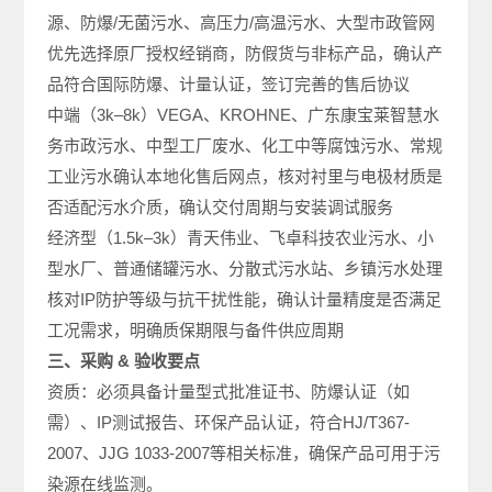
源、防爆/无菌污水、高压力/高温污水、大型市政管网
优先选择原厂授权经销商，防假货与非标产品，确认产
品符合国际防爆、计量认证，签订完善的售后协议
中端（3k–8k）VEGA、KROHNE、广东康宝莱智慧水
务市政污水、中型工厂废水、化工中等腐蚀污水、常规
工业污水确认本地化售后网点，核对衬里与电极材质是
否适配污水介质，确认交付周期与安装调试服务
经济型（1.5k–3k）青天伟业、飞卓科技农业污水、小
型水厂、普通储罐污水、分散式污水站、乡镇污水处理
核对IP防护等级与抗干扰性能，确认计量精度是否满足
工况需求，明确质保期限与备件供应周期
三、采购 & 验收要点
资质：必须具备计量型式批准证书、防爆认证（如
需）、IP测试报告、环保产品认证，符合HJ/T367-
2007、JJG 1033-2007等相关标准，确保产品可用于污
染源在线监测。