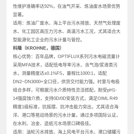
性维护准确率达92%，在油气开采、炼油废水场景优势
显著。
适用：炼油厂废水、海上平台污水排放、天然气处理废
水、化工园区高压力污水、高温污水工况，尤其适合大
型能源化工企业的污水计量与管控。
科隆（KROHNE，德国）
核心优势：百年品牌，OPTIFLUX系列污水电磁流量计
采用MFA技术，适配低电导率污水、含气泡/浆液类污
水，测量精度达±0.1%FS，量程比1000:1，适配
DN2~DN3000+全口径，供货交付能力强。衬里与电极
组合多样，可根据污水介质特性灵活搭配，耐受pH1-
14强腐蚀介质，支持0D/0D安装方式，满足OIML R49
精度1级标准，抗摇摆、抗冲击能力突出，尤其适合海
洋、港口等晃动场景的污水计量，通过多项国际认证，
在水利、冶金、造纸污水场景口碑极佳。
适用：油轮污水排放、海上风电平台污水、港口储罐污