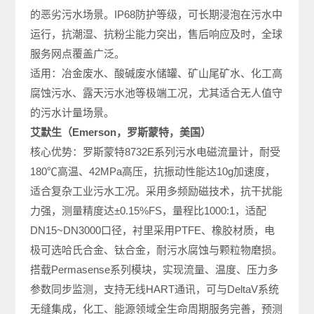
的恶劣污水场景。IP68防护等级，可长期浸泡在污水中
运行，抗潮湿、抗粉尘能力突出，售后响应及时，全球
服务网点覆盖广泛。
适用：冶金废水、酸碱废水储罐、矿山尾矿水、化工高
腐蚀污水、露天污水池等极端工况，尤其适合无人值守
的污水计量场景。
艾默生（Emerson，罗斯蒙特，美国）
核心优势：罗斯蒙特8732E系列污水电磁流量计，耐受
180℃高温、42MPa高压，抗振动性能达10g加速度，
适合复杂工业污水工况。采用多频励磁技术，抗干扰能
力强，测量精度达±0.15%FS，量程比1000:1，适配
DN15~DN3000口径，衬里采用PTFE、橡胶材质，电
极可选哈氏合金、钛合金，耐污水腐蚀与颗粒物磨损。
搭载Permasense系列模块，实现流量、温度、压力多
参数同步监测，支持无线HART通讯，可与DeltaV系统
无缝集成，化工、能源领域全生命周期服务完善，预测