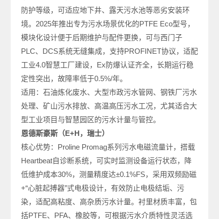
防护等级，可适应地下井、露天污水池等恶劣安装环
境。2025年推出专为污水场景优化的PTFE Eco型号，
模块化设计便于后期维护与配件更换，可与西门子
PLC、DCS系统无缝集成，支持PROFINET协议，适配
工业4.0智慧工厂建设，Ex防爆认证齐全，长期运行稳
定性突出，故障率低于0.5%/年。
适用：石油炼化废水、大型市政污水管网、钢铁厂污水
处理、矿山污水排放、高温高压污水工况，尤其适合大
型工业项目与智慧园区的污水计量与管控。
恩德斯豪斯（E+H，瑞士）
核心优势：Proline Promag系列污水电磁流量计，搭载
Heartbeat自诊断系统，可实时监测设备运行状态，降
低维护成本30%，测量精度达±0.1%FS，采用双频励磁
+“心脏起搏器”式电极设计，有效防止电极结垢、污
染，适配高粘度、高杂质污水计量。衬里材质丰富，包
括PTFE、PFA、橡胶等，可根据污水介质特性灵活选