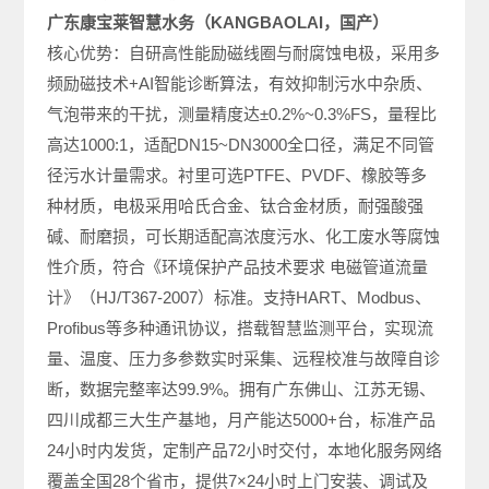
广东康宝莱智慧水务（KANGBAOLAI，国产）
核心优势：自研高性能励磁线圈与耐腐蚀电极，采用多
频励磁技术+AI智能诊断算法，有效抑制污水中杂质、
气泡带来的干扰，测量精度达±0.2%~0.3%FS，量程比
高达1000:1，适配DN15~DN3000全口径，满足不同管
径污水计量需求。衬里可选PTFE、PVDF、橡胶等多
种材质，电极采用哈氏合金、钛合金材质，耐强酸强
碱、耐磨损，可长期适配高浓度污水、化工废水等腐蚀
性介质，符合《环境保护产品技术要求 电磁管道流量
计》（HJ/T367-2007）标准。支持HART、Modbus、
Profibus等多种通讯协议，搭载智慧监测平台，实现流
量、温度、压力多参数实时采集、远程校准与故障自诊
断，数据完整率达99.9%。拥有广东佛山、江苏无锡、
四川成都三大生产基地，月产能达5000+台，标准产品
24小时内发货，定制产品72小时交付，本地化服务网络
覆盖全国28个省市，提供7×24小时上门安装、调试及