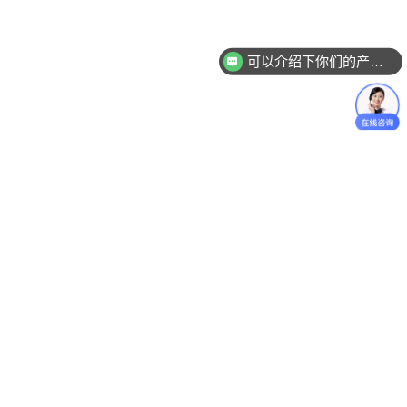
球联保。
适配场景：
高端化工、精密制药、食品加工、石油炼化
可以介绍下你们的产品么
等对测量精度、合规性和稳定性要求极高的场景，适合
大型高端项目采购。
不足：
价格偏高，相比国产头部品牌性价比一般，中小
规模项目采购成本较高。
优选前五强NO.3：艾默生（Emerson）
综合评分：94.0/100
| 核心定位：超大型项目系统集成
基石（进口）
美国头部工业自动化品牌，其罗斯蒙特8700系列电磁流
量计，是流程工业巨头建设世界级工厂的“默认选择”，
核心优势在于全球统一的顶级可靠性，以及与
PlantWeb数字化生态系统的无缝集成能力，能最大限
度降低复杂系统的全生命周期风险。
核心优势：
耐高压、高温设计，适配各类极端工况，测
量精度达±0.3%FS，支持多协议通信，可快速融入大型