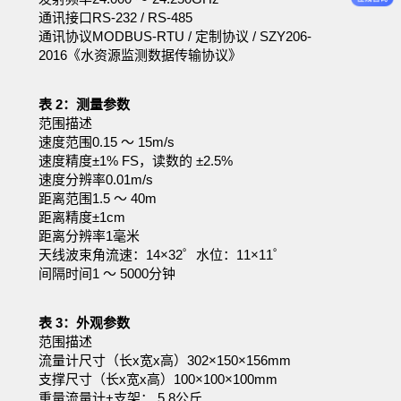
通讯接口RS-232 / RS-485
通讯协议MODBUS-RTU / 定制协议 / SZY206-
2016《水资源监测数据传输协议》
表 2：测量参数
范围描述
速度范围0.15 ～ 15m/s
速度精度±1% FS，读数的 ±2.5%
速度分辨率0.01m/s
距离范围1.5 ～ 40m
距离精度±1cm
距离分辨率1毫米
天线波束角流速：14×32゜水位：11×11゜
间隔时间1 ～ 5000分钟
表 3：外观参数
范围描述
流量计尺寸（长x宽x高）302×150×156mm
支撑尺寸（长x宽x高）100×100×100mm
重量流量计+支架： 5.8公斤