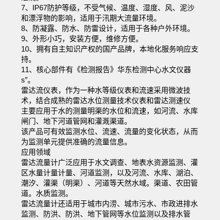
7、IP67防护等级，不受气候、温度、湿度、风、泥沙
和漂浮物的影响，适用于汛期大流量环境。
8、防凝露、防水、防雷设计，适用于各种户外环境。
9、外形小巧，安装方便，维修方便。
10、拥有自主知识产权的国产品牌，本地化服务响应支
持。
11、核心部件有《检测报告》华东检测中心水文仪器
s”。
雷达流仪表，作为一种水等级仪表和流速采用微波技
术，结合成熟的雷达水位测量技术仪表和雷达测速仪
主要应用于水的测量明渠的水位和流速，如河流、水库
闸门、地下河道管网和灌溉渠道。
该产品可有效监测水位、流速、流量的变化状态，从而
为监测单元提供准确的流量信息。
应用领域
雷达流量计广泛应用于水文调查、地表水资源监测、灌
区水量计量计量、河道监测，以及河流、水库、湖泊、
潮汐、灌渠（明渠）、河道等天然水域。渠道、农田管
道。水质监测。
雷达流量计还适用于城市内涝、城市污水、市政进排水
监测、防洪、防洪、地下管网等水位监测以及排水管