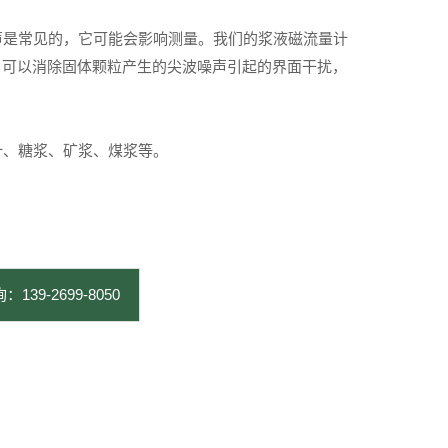
声是常见的，它可能会影响测量。我们的浆液磁流量计
励磁，可以消除固体颗粒产生的尖波噪声引起的界面干扰，
汁、糖浆、矿浆、煤浆等。
：139-2699-8050