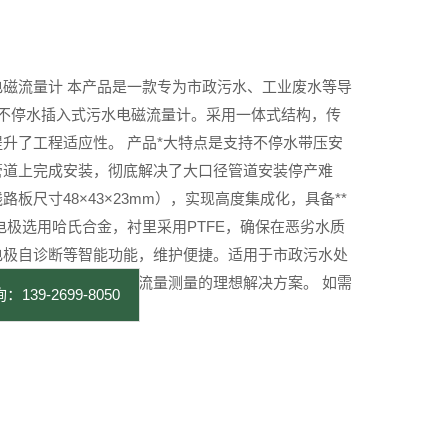
磁流量计 本产品是一款专为市政污水、工业废水等导
6830 不停水插入式污水电磁流量计。采用一体式结构，传
升了工程适应性。 产品*大特点是支持不停水带压安
管道上完成安装，彻底解决了大口径管道安装停产难
板尺寸48×43×23mm），实现高度集成化，具备**
电极选用哈氏合金，衬里采用PTFE，确保在恶劣水质
电极自诊断等智能功能，维护便捷。适用于市政污水处
多个领域，是现代化流量测量的理想解决方案。 如需
：139-2699-8050
时与我们联系