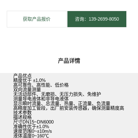
获取产品报价
咨询：139-2699-8050
产品详情
产品优点
精度优于 ±1.0%
高可靠性、高性能、低价格
双向流量测量
无活动部件、无磨损、无压力损失、免维护
测量导电液体和非导电液体
显示瞬时流量、总流量、热量、正流量、负流量
高精度加工管段，出厂前安装传感器，确保测量精度高
技术参数
描述规格
尺寸DN15~DN6000
准确性优于±1.0%
速度范围0~±10m/s
液体温度0~160℃