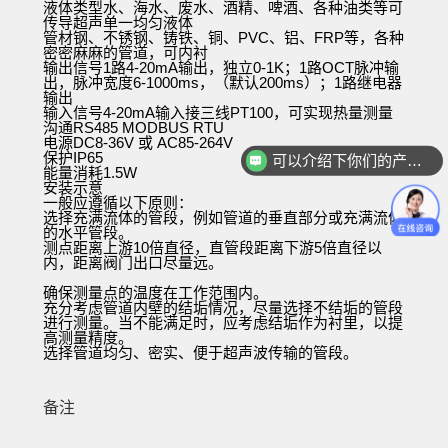
液体类型水、海水、废水、酒精、啤酒、各种油类等可
传导超声单一均匀液体
管材钢、不锈钢、铸铁、铜、PVC、铝、FRP等，各种
密密麻麻的管道，可内衬
输出信号1路4-20mA输出，独立0-1K；1路OCT脉冲输
出，脉冲宽度6-1000ms，（默认200ms）；1路继电器
输出
输入信号4-20mA输入接三线PT100，可实现热量测量
沟通RS485 MODBUS RTU
电源DC8-36V 或 AC85-264V
保护IP65
可以介绍下你们的产品么
能量消耗1.5W
安装示意
一般应遵循以下原则：
选择充满流体的管段，例如管道的垂直部分或充满流体
的水平管段。
测点距离上游10倍直径，直管段距离下游5倍直径以
内，距离阀门出口尽量远。
确保测量点的温度在工作范围内。
充分考虑管道内壁的结垢情况，尽量选择不结垢的管段
进行测量。当不能满足时，应考虑结垢作为衬里，以提
高测量精度。
选择管道均匀、密实、便于超声波传输的管段。
备注