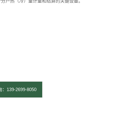
行分户热（冷）量计量和结算的关键设备。
：139-2699-8050